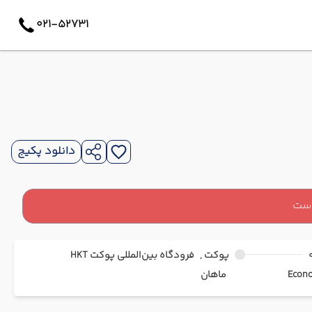
021-52731
دانلود پکیج
است
پوکت ,
فرودگاه بین‌المللی پوکت HKT
ماهان