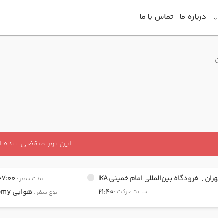
درباره ما
تماس با ما
ن
این تور منقضی شده 
هران ,
فرودگاه بین‌المللی امام خمینی IKA
07:00
مدت سفر :
21:40
هوایی
Economy
ساعت حرکت :
نوع سفر :