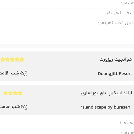
تخت (هر نفر)
ون تخت (هرنفر)
دوآنجیت ریزورت
5 شب اقامت
Duangjitt Resort
ایلند اسکیپ بای بوراساری
2 شب اقامت
island scape by burasari