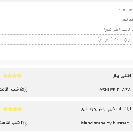
تخت (هر نفر)
ون تخت (هرنفر)
اشلی پلازا
5 شب اقامت
ASHLEE PLAZA
ایلند اسکیپ بای بوراساری
2 شب اقامت
island scape by burasari