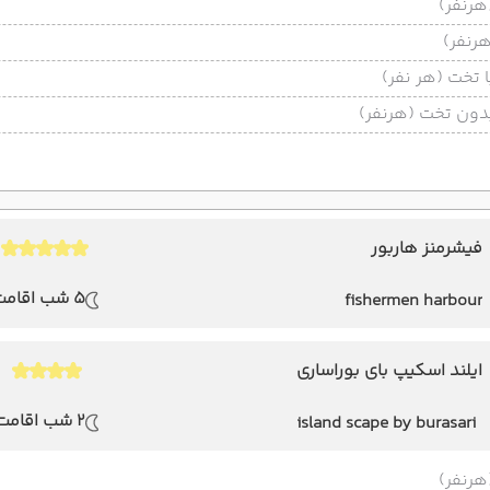
تخت (هر نفر)
ون تخت (هرنفر)
فیشرمنز هاربور
5 شب اقامت
fishermen harbour
ایلند اسکیپ بای بوراساری
2 شب اقامت
island scape by burasari