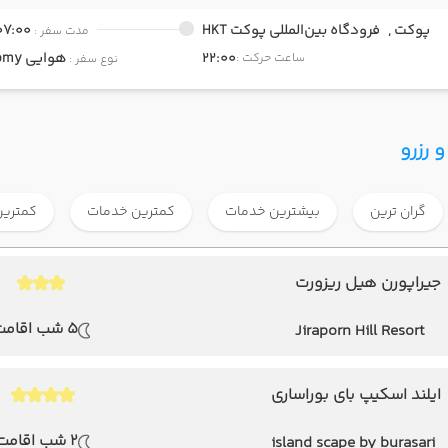
پوکت ,
فرودگاه بین‌المللی پوکت HKT
07:00
مدت سفر :
22:00
هوایی
Economy
ساعت حرکت :
نوع سفر :
 رزرو
گران ترین
بیشترین خدمات
کمترین خدمات
کمترین
جیراپورن هیل ریزورت
5 شب اقامت
Jiraporn Hill Resort
ایلند اسکیپ بای بوراساری
2 شب اقامت
island scape by burasari