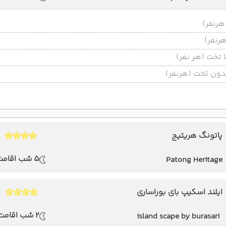
تخت (هر نفر)
ون تخت (هرنفر)
پاتونگ هریتیج
5 شب اقامت
Patong Heritage
ایلند اسکیپ بای بوراساری
2 شب اقامت
island scape by burasari