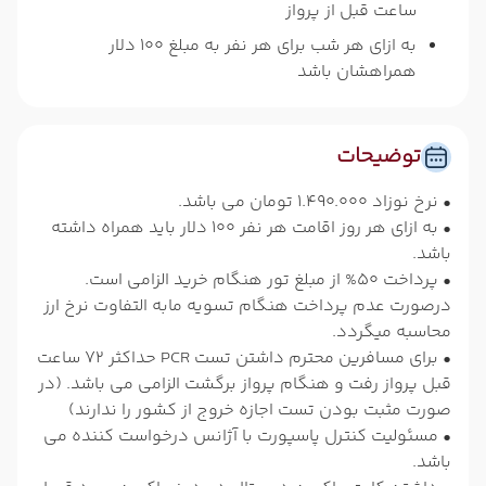
ساعت قبل از پرواز
به ازای هر شب برای هر نفر به مبلغ 100 دلار
همراهشان باشد
توضیحات
• نرخ نوزاد 1.490.000 تومان می باشد.
• به ازای هر روز اقامت هر نفر 100 دلار باید همراه داشته
باشد.
• پرداخت 50% از مبلغ تور هنگام خرید الزامی است.
درصورت عدم پرداخت هنگام تسویه مابه التفاوت نرخ ارز
محاسبه میگردد.
• برای مسافرین محترم داشتن تست PCR حداکثر 72 ساعت
قبل پرواز رفت و هنگام پرواز برگشت الزامی می باشد. (در
صورت مثبت بودن تست اجازه خروج از کشور را ندارند)
• مسئولیت کنترل پاسپورت با آژانس درخواست کننده می
باشد.