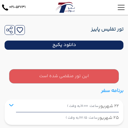
021-52731
تور تفلیس پاییز
دانلود پکیج
این تور منقضی شده است
برنامه سفر
22 شهریور
ساعت: 11:00
(به وقت )
25 شهریور
ساعت: 17:15
(به وقت )