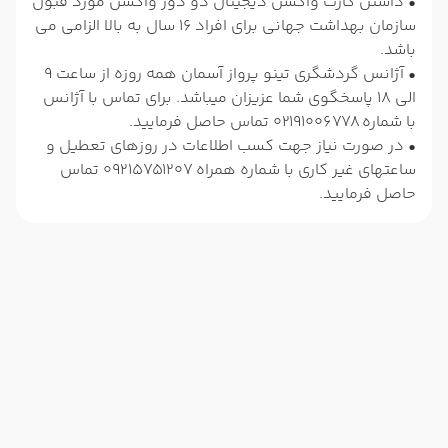
• داشتن کارت واکسن دیجیتال دو دوز واکسن مورد قبول
سازمان بهداشت جهانی برای افراد 16 سال به بالا الزامی می
باشد.
• آژانس گردشگری تینو پرواز آسمان همه روزه از ساعت 9
الی 18 پاسخگوی شما عزیزان میباشد. برای تماس با آژانس
با شماره 02191006778 تماس حاصل فرمایید.
• در صورت نیاز جهت کسب اطلاعات در روزهای تعطیل و
ساعتهای غیر کاری با شماره همراه 09215751207 تماس
حاصل فرمایید.