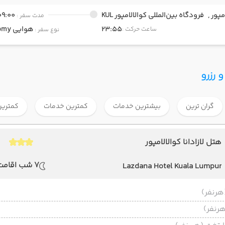
مپور ,
فرودگاه بین‌المللی کوالالامپور KUL
09:00
مدت سفر :
23:55
هوایی
Economy
ساعت حرکت :
نوع سفر :
 رزرو
گران ترین
بیشترین خدمات
کمترین خدمات
کمترین
هتل لازادانا کوالالامپور
7 شب اقامت
Lazdana Hotel Kuala Lumpur