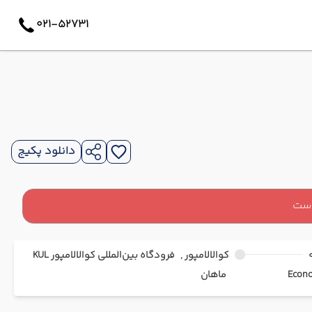
021-52731
دانلود پکیج
است
کوالالامپور ,
فرودگاه بین‌المللی کوالالامپور KUL
ماهان