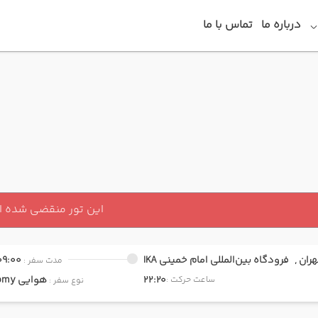
درباره ما
تماس با ما
این تور منقضی شده 
هران ,
فرودگاه بین‌المللی امام خمینی IKA
09:00
مدت سفر :
22:20
هوایی
Economy
ساعت حرکت :
نوع سفر :