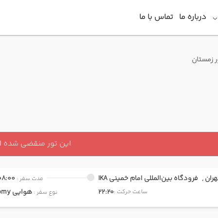
درباره ما
تماس با ما
ر زمستان
این تور منقضی شده 
هران ,
فرودگاه بین‌المللی امام خمینی IKA
08:00
مدت سفر :
22:20
هوایی
Economy
ساعت حرکت :
نوع سفر :