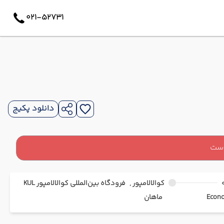
021-52731
دانلود پکیج
است
کوالالامپور ,
فرودگاه بین‌المللی کوالالامپور KUL
ماهان