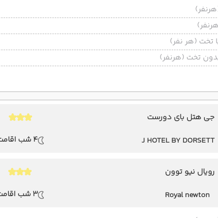
تخت (هر نفر)
ون تخت (هرنفر)
جی هتل بای دورست
4 شب اقامت
J HOTEL BY DORSETT
رویال نیو توون
3 شب اقامت
Royal newton