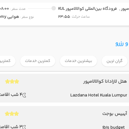
مپور ,
فرودگاه بین‌المللی کوالالامپور KUL
08:00
مدت سفر :
23:55
هوایی
Economy
ساعت حرکت :
نوع سفر :
 رزرو
گران ترین
بیشترین خدمات
کمترین خدمات
کمترین
هتل لازادانا کوالالامپور
4 شب اقامت
Lazdana Hotel Kuala Lumpur
آیبیس بوجت
3 شب اقامت
ibis budget