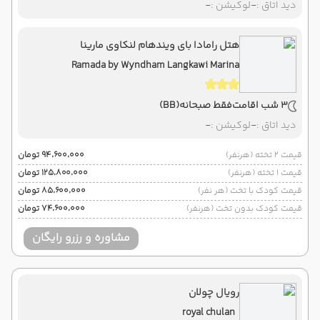
دید اتاق :
-
لوکیشن :
-
هتل رامادا بای ویندهام لنکاوی مارینا
Ramada by Wyndham Langkawi Marina
3 شب اقامت
فقط صبحانه
(BB)
دید اتاق :
-
لوکیشن :
-
قیمت 2 تخته (هرنفر)
۹۴٬۶۰۰٬۰۰۰ تومان
قیمت 1 تخته (هرنفر)
۱۲۵٬۸۰۰٬۰۰۰ تومان
قیمت کودک با تخت (هر نفر)
۸۵٬۶۰۰٬۰۰۰ تومان
قیمت کودک بدون تخت (هرنفر)
۷۴٬۶۰۰٬۰۰۰ تومان
مشاوره و رزرو رایگان
رویال چولان
royal chulan