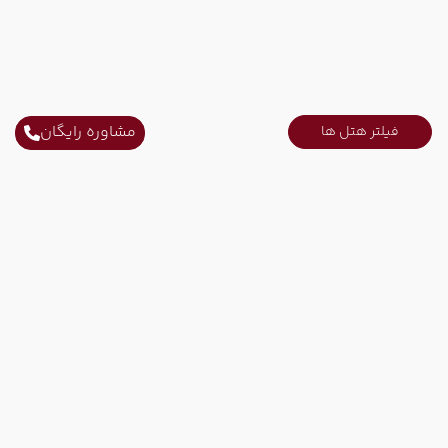
مشاوره رایگان
فیلتر هتل ها
ارتباط با ما
ثابت محل کار :
021-52731
ثابت محل کار :
021-91006778
همراه کاری :
09215751207
ایمیل :
info@tinoparvaz.com