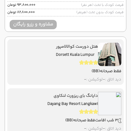
قیمت کودک با تخت (هر نفر)
۹۳٬۸۰۰٬۰۰۰ تومان
قیمت کودک بدون تخت (هرنفر)
۸۲٬۸۰۰٬۰۰۰ تومان
مشاوره و رزرو رایگان
هتل دورست کوالالامپور
Dorsett Kuala Lumpur
فقط صبحانه
(BB)
دید اتاق :
-
لوکیشن :
-
دایانگ بای ریزورت لنکاوی
Dayang Bay Resort Langkawi
3 شب اقامت
فقط صبحانه
(BB)
دید اتاق :
-
لوکیشن :
-