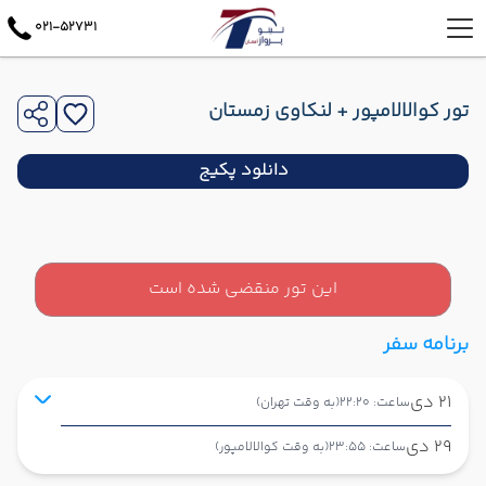
021-52731
تور کوالالامپور + لنکاوی زمستان
دانلود پکیج
این تور منقضی شده است
برنامه سفر
21 دی
ساعت: 22:20
(به وقت تهران)
29 دی
ساعت: 23:55
(به وقت کوالالامپور)