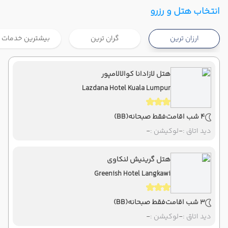
تهران ,
فرودگاه بین‌المللی امام خمینی IKA
شروع سفر
انتخاب هتل و رزرو
کوالالامپور ,
فرودگاه بین‌المللی کوالالامپور KUL
ارزان ترین
گران ترین
بیشترین خدمات
هوایی
Economy
ماهان
نوع سفر :
08:00
22:20
ساعت حرکت :
مدت سفر :
هتل لازادانا کوالالامپور
Lazdana Hotel Kuala Lumpur
کوالالامپور ,
فرودگاه بین‌المللی کوالالامپور KUL
پایان سفر
تهران ,
فرودگاه بین‌المللی امام خمینی IKA
4 شب اقامت
فقط صبحانه
(BB)
هوایی
Economy
ماهان
نوع سفر :
دید اتاق :
-
لوکیشن :
-
08:00
23:55
ساعت حرکت :
مدت سفر :
هتل گرینیش لنکاوی
Greenish Hotel Langkawi
3 شب اقامت
فقط صبحانه
(BB)
دید اتاق :
-
لوکیشن :
-