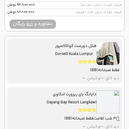
قیمت کودک با تخت (هر نفر)
۹۳٬۸۰۰٬۰۰۰ تومان
قیمت کودک بدون تخت (هرنفر)
۸۲٬۸۰۰٬۰۰۰ تومان
مشاوره و رزرو رایگان
هتل دورست کوالالامپور
Dorsett Kuala Lumpur
فقط صبحانه
(BB)
دید اتاق :
-
لوکیشن :
-
دایانگ بای ریزورت لنکاوی
Dayang Bay Resort Langkawi
3 شب اقامت
فقط صبحانه
(BB)
دید اتاق :
-
لوکیشن :
-