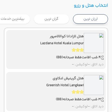
تهران ,
فرودگاه بین‌المللی امام خمینی IKA
شروع سفر
انتخاب هتل و رزرو
کوالالامپور ,
فرودگاه بین‌المللی کوالالامپور KUL
ارزان ترین
گران ترین
بیشترین خدمات
هوایی
Economy
ماهان
نوع سفر :
08:00
22:20
ساعت حرکت :
مدت سفر :
هتل لازادانا کوالالامپور
Lazdana Hotel Kuala Lumpur
کوالالامپور ,
فرودگاه بین‌المللی کوالالامپور KUL
پایان سفر
تهران ,
فرودگاه بین‌المللی امام خمینی IKA
4 شب اقامت
فقط صبحانه
(BB)
هوایی
Economy
ماهان
نوع سفر :
دید اتاق :
-
لوکیشن :
-
08:00
23:55
ساعت حرکت :
مدت سفر :
هتل گرینیش لنکاوی
Greenish Hotel Langkawi
3 شب اقامت
فقط صبحانه
(BB)
دید اتاق :
-
لوکیشن :
-