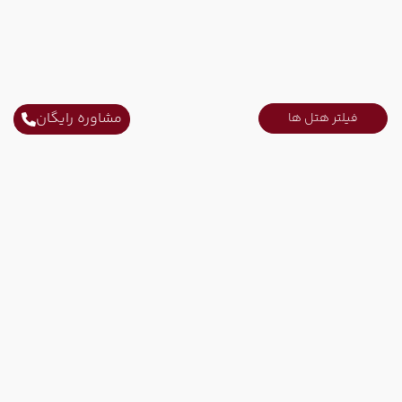
مشاوره رایگان
فیلتر هتل ها
ارتباط با ما
ثابت محل کار :
021-52731
ثابت محل کار :
021-91006778
همراه کاری :
09215751207
ایمیل :
info@tinoparvaz.com