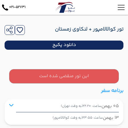
021-52731
تور کوالالامپور + لنکاوی زمستان
دانلود پکیج
این تور منقضی شده است
برنامه سفر
05 بهمن
ساعت: 22:20
(به وقت تهران)
13 بهمن
ساعت: 23:55
(به وقت کوالالامپور)