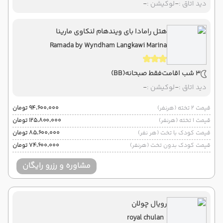
دید اتاق :
-
لوکیشن :
-
هتل رامادا بای ویندهام لنکاوی مارینا
Ramada by Wyndham Langkawi Marina
3 شب اقامت
فقط صبحانه
(BB)
دید اتاق :
-
لوکیشن :
-
قیمت 2 تخته (هرنفر)
۹۴٬۶۰۰٬۰۰۰ تومان
قیمت 1 تخته (هرنفر)
۱۲۵٬۸۰۰٬۰۰۰ تومان
قیمت کودک با تخت (هر نفر)
۸۵٬۶۰۰٬۰۰۰ تومان
قیمت کودک بدون تخت (هرنفر)
۷۴٬۶۰۰٬۰۰۰ تومان
مشاوره و رزرو رایگان
رویال چولان
royal chulan