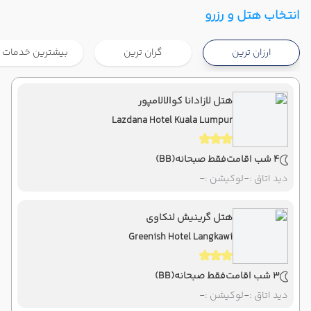
تهران ,
فرودگاه بین‌المللی امام خمینی IKA
شروع سفر
انتخاب هتل و رزرو
کوالالامپور ,
فرودگاه بین‌المللی کوالالامپور KUL
ارزان ترین
گران ترین
بیشترین خدمات
هوایی
Economy
ماهان
نوع سفر :
08:00
22:20
ساعت حرکت :
مدت سفر :
هتل لازادانا کوالالامپور
Lazdana Hotel Kuala Lumpur
کوالالامپور ,
فرودگاه بین‌المللی کوالالامپور KUL
پایان سفر
تهران ,
فرودگاه بین‌المللی امام خمینی IKA
4 شب اقامت
فقط صبحانه
(BB)
هوایی
Economy
ماهان
نوع سفر :
دید اتاق :
-
لوکیشن :
-
08:00
23:55
ساعت حرکت :
مدت سفر :
هتل گرینیش لنکاوی
Greenish Hotel Langkawi
3 شب اقامت
فقط صبحانه
(BB)
دید اتاق :
-
لوکیشن :
-