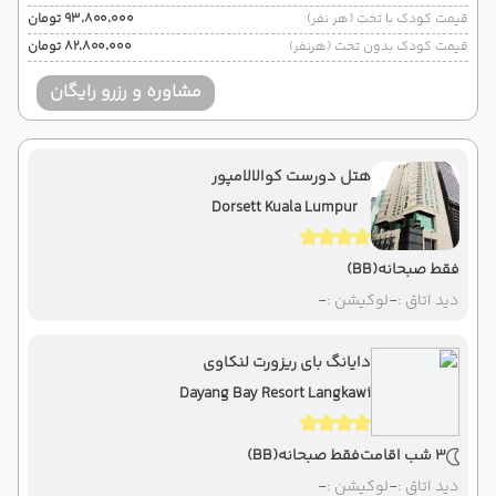
قیمت کودک با تخت (هر نفر)
۹۳٬۸۰۰٬۰۰۰ تومان
قیمت کودک بدون تخت (هرنفر)
۸۲٬۸۰۰٬۰۰۰ تومان
مشاوره و رزرو رایگان
هتل دورست کوالالامپور
Dorsett Kuala Lumpur
فقط صبحانه
(BB)
دید اتاق :
-
لوکیشن :
-
دایانگ بای ریزورت لنکاوی
Dayang Bay Resort Langkawi
3 شب اقامت
فقط صبحانه
(BB)
دید اتاق :
-
لوکیشن :
-