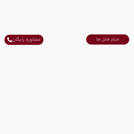
مشاوره رایگان
فیلتر هتل ها
ارتباط با ما
ثابت محل کار :
021-52731
ثابت محل کار :
021-91006778
همراه کاری :
09215751207
ایمیل :
info@tinoparvaz.com