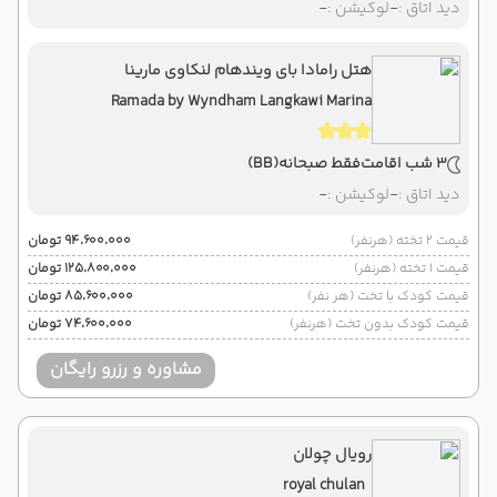
دید اتاق :
-
لوکیشن :
-
هتل رامادا بای ویندهام لنکاوی مارینا
Ramada by Wyndham Langkawi Marina
3 شب اقامت
فقط صبحانه
(BB)
دید اتاق :
-
لوکیشن :
-
قیمت 2 تخته (هرنفر)
۹۴٬۶۰۰٬۰۰۰ تومان
قیمت 1 تخته (هرنفر)
۱۲۵٬۸۰۰٬۰۰۰ تومان
قیمت کودک با تخت (هر نفر)
۸۵٬۶۰۰٬۰۰۰ تومان
قیمت کودک بدون تخت (هرنفر)
۷۴٬۶۰۰٬۰۰۰ تومان
مشاوره و رزرو رایگان
رویال چولان
royal chulan