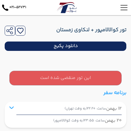
021-52731
تور کوالالامپور + لنکاوی زمستان
دانلود پکیج
این تور منقضی شده است
برنامه سفر
12 بهمن
ساعت: 22:20
(به وقت تهران)
20 بهمن
ساعت: 23:55
(به وقت کوالالامپور)