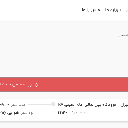
درباره ما
تماس با ما
زمستان
این تور منقضی شده 
هران ,
فرودگاه بین‌المللی امام خمینی IKA
08:00
مدت سفر :
22:20
هوایی
Economy
ساعت حرکت :
نوع سفر :