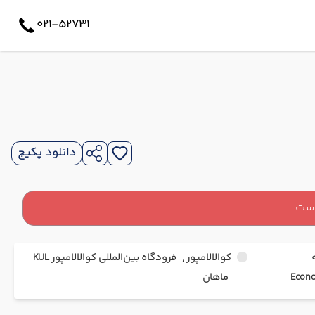
021-52731
دانلود پکیج
است
کوالالامپور ,
فرودگاه بین‌المللی کوالالامپور KUL
ماهان