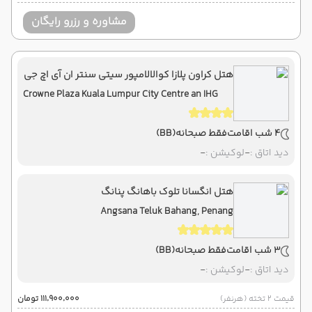
مشاوره و رزرو رایگان
هتل کراون پلازا کوالالامپور سیتی سنتر ان آی اچ جی
Crowne Plaza Kuala Lumpur City Centre an IHG
Hotel
4 شب اقامت
فقط صبحانه
(BB)
دید اتاق :
-
لوکیشن :
-
هتل انگسانا تلوک باهانگ پنانگ
Angsana Teluk Bahang, Penang
3 شب اقامت
فقط صبحانه
(BB)
دید اتاق :
-
لوکیشن :
-
قیمت 2 تخته (هرنفر)
۱۱۱٬۹۰۰٬۰۰۰ تومان