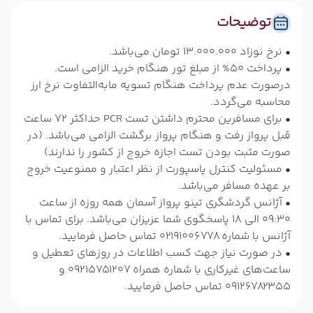
توضیحات
• نرخ نوزاد 13.000.000 تومان می‌باشد.
• پرداخت 50% از مبلغ تور هنگام خرید الزامی است.
درصورت عدم پرداخت هنگام تسویه مابه‌التفاوت نرخ ارز
محاسبه می‌گردد.
• برای مسافرین محترم داشتن تست PCR حداکثر 72 ساعت
قبل پرواز رفت و هنگام پرواز برگشت الزامی می‌باشد. (در
صورت مثبت بودن تست اجازه خروج از کشور را ندارند)
• مسئولیت کنترل پاسپورت از نظر اعتبار و ممنوعیت خروج
بر عهده مسافر می‌باشد.
• آژانس گردشگری تینو پرواز آسمان همه روزه از ساعت
09:30 الی 18 پاسخگوی شما عزیزان می‌باشد. برای تماس با
آژانس با شماره 02191006778 تماس حاصل فرمایید.
• در صورت نیاز جهت کسب اطلاعات در روزهای تعطیل و
ساعت‌های غیرکاری با شماره همراه 09215751207 و
09126782355 تماس حاصل فرمایید.