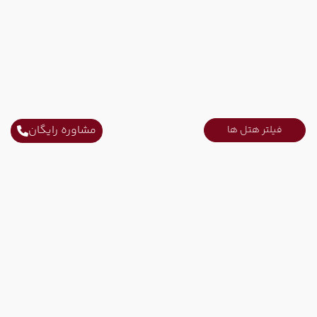
مشاوره رایگان
فیلتر هتل ها
ارتباط با ما
ثابت محل کار :
021-52731