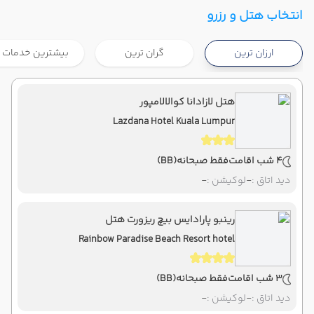
تهران ,
فرودگاه بین‌المللی امام خمینی IKA
شروع سفر
انتخاب هتل و رزرو
کوالالامپور ,
فرودگاه بین‌المللی کوالالامپور KUL
ارزان ترین
گران ترین
بیشترین خدمات
هوایی
Economy
ماهان
نوع سفر :
08:00
22:20
ساعت حرکت :
مدت سفر :
هتل لازادانا کوالالامپور
Lazdana Hotel Kuala Lumpur
کوالالامپور ,
فرودگاه بین‌المللی کوالالامپور KUL
پایان سفر
تهران ,
فرودگاه بین‌المللی امام خمینی IKA
4 شب اقامت
فقط صبحانه
(BB)
هوایی
Economy
ماهان
نوع سفر :
دید اتاق :
-
لوکیشن :
-
08:00
23:50
ساعت حرکت :
مدت سفر :
رینبو پارادایس بیچ ریزورت هتل
Rainbow Paradise Beach Resort hotel
3 شب اقامت
فقط صبحانه
(BB)
دید اتاق :
-
لوکیشن :
-