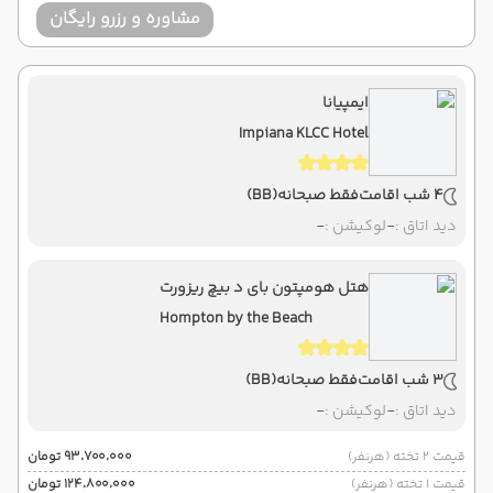
مشاوره و رزرو رایگان
ایمپیانا
Impiana KLCC Hotel
4 شب اقامت
فقط صبحانه
(BB)
دید اتاق :
-
لوکیشن :
-
هتل هومپتون بای د بیچ ریزورت
Hompton by the Beach
3 شب اقامت
فقط صبحانه
(BB)
دید اتاق :
-
لوکیشن :
-
قیمت 2 تخته (هرنفر)
۹۳٬۷۰۰٬۰۰۰ تومان
قیمت 1 تخته (هرنفر)
۱۲۴٬۸۰۰٬۰۰۰ تومان