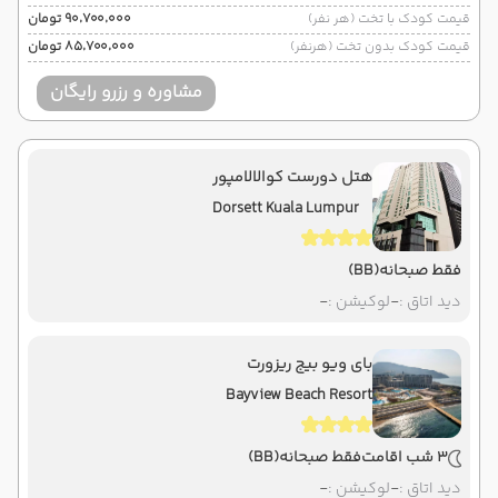
قیمت کودک با تخت (هر نفر)
۹۰٬۷۰۰٬۰۰۰ تومان
قیمت کودک بدون تخت (هرنفر)
۸۵٬۷۰۰٬۰۰۰ تومان
مشاوره و رزرو رایگان
هتل دورست کوالالامپور
Dorsett Kuala Lumpur
فقط صبحانه
(BB)
دید اتاق :
-
لوکیشن :
-
بای ویو بیج ریزورت
Bayview Beach Resort
3 شب اقامت
فقط صبحانه
(BB)
دید اتاق :
-
لوکیشن :
-