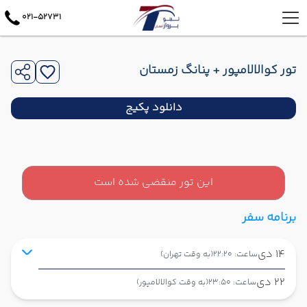
021-52731
تور کوالالامپور + پنانگ زمستان
دانلود پکیج
این تور منقضی شده است
برنامه سفر
14 دی
ساعت: 22:20
(به وقت تهران)
22 دی
ساعت: 23:50
(به وقت کوالالامپور)