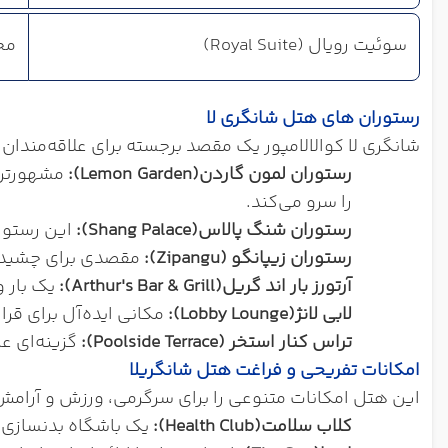
سوئیت رویال (Royal Suite)
مجل
رستوران‌ های هتل شانگری لا
شانگری لا کوالالامپور یک مقصد برجسته برای علاقه‌مندان به غذاست و با ۶ رستوران و بار، طیف وسیعی از طعم‌های بین‌المللی
رستوران لمون گاردن
(Lemon Garden):
مشهورترین
را سرو می‌کند.
رستوران شنگ پالاس
(Shang Palace):
این رستور
رستوران زیپانگو (
Zipangu
):
مقصدی برای چشیدن
آرتورز بار اند گریل
(Arthur's Bar & Grill):
یک بار 
لابی لانژ
(Lobby Lounge):
مکانی ایده‌آل برای قر
تراس کنار استخر (
Poolside Terrace
):
گزینه‌ای ع
امکانات تفریحی و فراغت هتل شانگریلا
این هتل امکانات متنوعی را برای سرگرمی، ورزش و آرامش م
کلاب سلامت
(Health Club):
یک باشگاه بدنسازی بسیار 