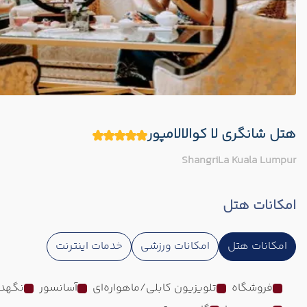
هتل شانگری لا کوالالامپور
ShangriLa Kuala Lumpur
امکانات هتل
امکانات هتل
امکانات ورزشی
خدمات اینترنت
فروشگاه
تلویزیون کابلی/ماهواره‌ای
آسانسور
نگهدا