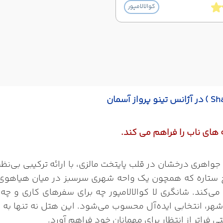
کوالالامپور
( Sh
در آژانس تینو پرواز آسمان
ه های ناب را فراهم می کند.
 شانگری لا کوالالامپور (Shangri-La Kuala Lumpur)، جواهری درخشان در قلب پایتخت مالز
نج ستاره که همچون یک واحه شهری سرسبز در میان هیاهوی شهر
‌کند. شانگری لا کوالالامپور چه برای سفرهای کاری و چه 
شهر، انتخابی ایده‌آل محسوب می‌شود. این هتل نه تنها به د
 فراتر از انتظار برای مهمانان خود فراهم آورد.