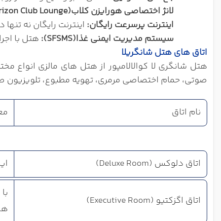
لانژ اختصاصی هورایزن کلاب
(Horizon Club Lounge):
اینترنت پرسرعت رایگان
:
اینترنت رایگان نه تنها
سیستم مدیریت ایمنی غذا
(SFSMS):
هتل با اجرا
اتاق های هتل شانگریلا
هتل شانگری لا کوالالامپور از هتل های مالزی
انواع مختل
صوتی، حمام اختصاصی مرمری، تهویه مطبوع، تلویزیون صفح
نام اتاق
مع
اتاق دلوکس (Deluxe Room)
این
اتاق اگزکتیو (Executive Room)
هس