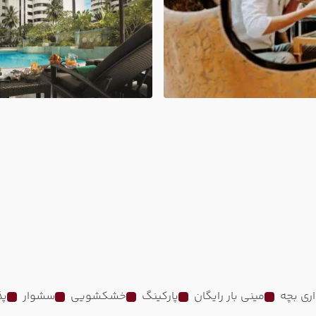
ری بچه
مینی بار رایگان
پارکینگ
خشکشویی
سشوار
پذی