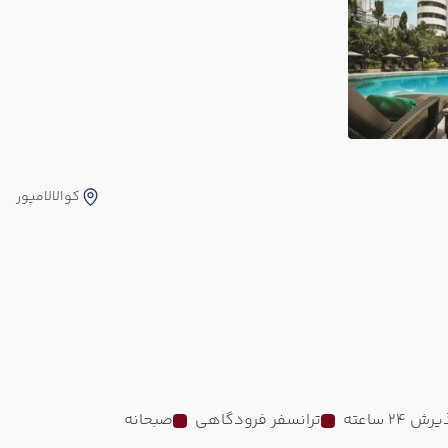
کوالالامپور
رش 24 ساعته
ترانسفر فرودگاهی
صبحانه