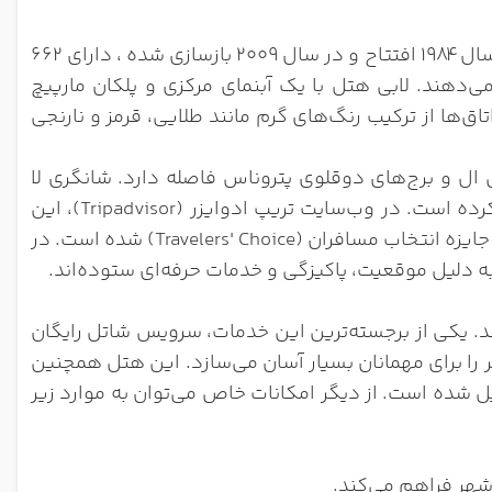
هتل شانگری لا با معماری کلاسیک و باشکوه خود، فضایی سرشار از جذابیت و ظرافت خلق کرده است. این هتل که در سال ۱۹۸۴ افتتاح و در سال ۲۰۰۹ بازسازی شده ، دارای ۶۶۲
‌دهند. لابی هتل با یک آبنمای مرکزی و پلکان مارپیچ
‌ها از ترکیب رنگ‌های گرم مانند طلایی، قرمز و نارنجی
ث طلایی کوالالامپور واقع شده و تنها ۵ دقیقه پیاده تا برج کی ال و برج‌های دوقلوی پتروناس فاصله دارد. شانگری لا
کوالالامپور به دلیل کیفیت بالای خدمات و امکانات، امتیازات درخشانی از سوی معتبرترین وب‌سایت‌های سفر کسب کرده است. در وب‌سایت تریپ ادوایزر (Tripadvisor)، این
هتل با کسب امتیاز ۴.۶ از ۵ بر اساس بیش از ۹,۲۰۰ نقد، در میان ۱۰ هتل برتر کوالالامپور قرار گرفته و موفق به دریافت جایزه انتخاب مسافران (Travelers' Choice) شده است. در
کند. یکی از برجسته‌ترین این خدمات، سرویس شاتل رایگان
 گالری استارهیل و Fahrenheit 88 است که گشت‌وگذار در شهر را برای مهمانان بسیار آسان می‌سازد. این هتل همچنین
یل شده است. از دیگر امکانات خاص می‌توان به موارد زیر
شهر فراهم می‌کند.