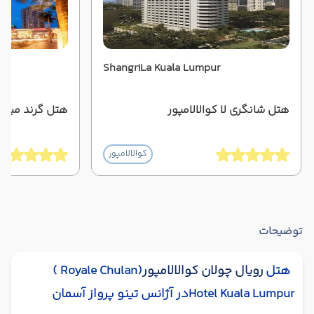
ShangriLa Kuala Lumpur
هتل شانگری لا کوالالامپور
هتل گرند میلنی
کوالالامپور
توضیحات
هتل
رویال چولان کوالالامپور
(
( Royale Chulan
Hotel Kuala Lumpur
در آژانس تینو پرواز آسمان