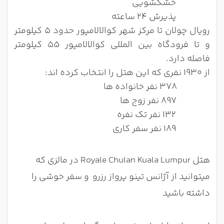
خشکشویی
پذیرش 24 ساعته
رویال چولان تا مرکز شهر کوالالامپور حدود 5 کیلومتر
و تا فرودگاه بین المللی کوالالامپور 55 کیلومتر
فاصله دارد.
از 1930 نفری که این هتل را انتخاب کرده اند:
378 نفر خانواده ها
897 نفر زوج ها
132 نفر تک نفره
189 نفر سفر کاری
هتل Royale Chulan Kuala Lumpur در مالزی که
میتوانید از آژانس تینو پرواز رزرو
و سفر خوشی را
داشته باشید