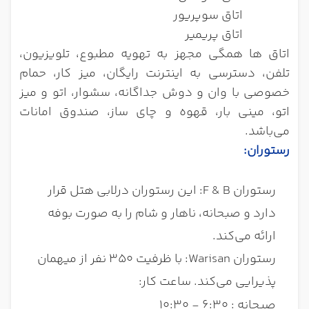
اتاق سوپریور
اتاق پریمیر
اتاق ها همگی مجهز به تهویه مطبوع، تلویزیون،
تلفن، دسترسی به اینترنت رایگان، میز کار، حمام
خصوصی با وان و دوش جداگانه، سشوار، اتو و میز
اتو، مینی بار، قهوه و چای ساز، صندوق امانات
می‌باشد.
رستوران
:
رستوران F & B: این رستوران درلابی هتل قرار
دارد و صبحانه، ناهار و شام را به صورت بوفه
ارائه می‌کند.
رستوران Warisan: با ظرفیت 350 نفر از میهمان
پذیرایی می‌کند. ساعت کار:
صبحانه : 6:30 - 10:30