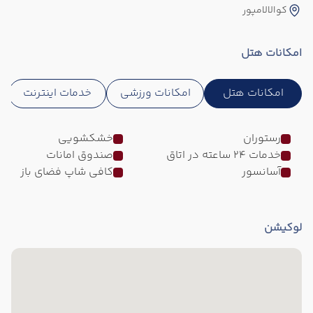
کوالالامپور
امکانات هتل
امکانات هتل
امکانات ورزشی
خدمات اینترنت
رستوران
خشکشویی
خدمات 24 ساعته در اتاق
صندوق امانات
آسانسور
کافی شاپ فضای باز
لوکیشن