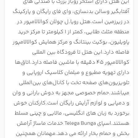
این هتل دارای استخر روباز بزرگ با صندلی های
آفتابگیر وسالن بدنسازی، وای فای رایگان و پارکینگ
در زیرزمین است.
هتل رویا.ل چولان کوالالامپور در
منطقه مثلث طلایی، کمتر از 1 کیلومتر تا مرکز خرید
پاویلیون، بوکیت بینتانگ و مرکز همایش کوالالامپور
فاصله دارد.این هتل تا فرودگاه بین المللی
کوالالامپور 45 دقیقه با ماشین فاصله دارد.
اتاق‌ها
دارای تهویه مطبوع و مبلمان کلاسیک اروپایی و
تلویزیون‌های صفحه تخت با کانال‌های بین‌المللی
میباشند.حمام خصوصی مجهز به دوش بارانی و وان
و دمپایی و لوازم آرایش رایگان است.کارکنان خوش
برخورد به زبان های انگلیسی، مالایی و چینی مسلط
هستند.
اسپای Telega Bunga خدمات ماساژ آرامش
بخش و حمام بخار ارائه می دهد.مهمانان همچنین