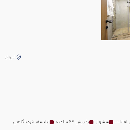
ایروان
امانات
سشوار
پذیرش 24 ساعته
ترانسفر فرودگاهی