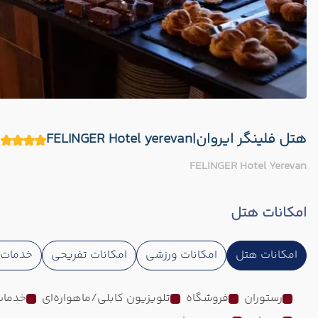
هتل فلینگر ایروان|FELINGER Hotel yerevan
FELINGER Hotel Yerevan
امکانات هتل
امکانات هتل
امکانات ورزشی
امکانات تفریحی
خدمات ا
رستوران
فروشگاه
تلویزیون کابلی/ماهواره‌ای
خدمات 24 ساعته در