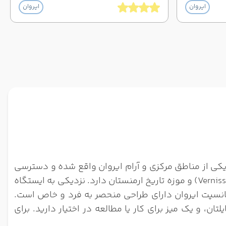
ایروان
ایروان
فلینگر در یکی از مناطق مرکزی و آرام ایروان واقع شده و دسترسی
آسانی به جاذبه‌هایی همچون میدان جمهوری (Republic Square)، خیابان آبوویان (Abovyan Street)، بازار ورنیساژ (Vernissage) و موزه تاریخ ارمنستان دارد. نزدیکی به ایستگاه
نسپت ایروان دارای طراحی منحصر به فرد و خاص است.
ن، و یک میز برای کار یا مطالعه در اختیار دارید. برای