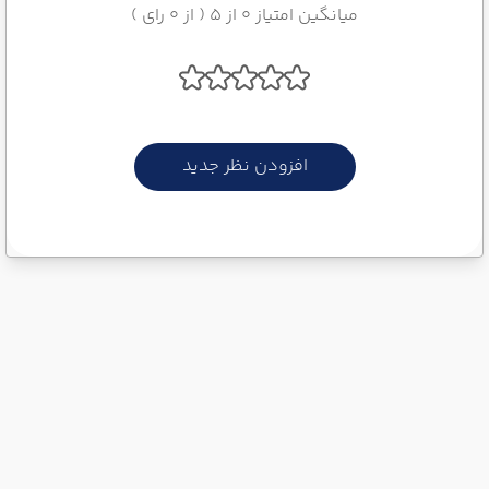
میانگین امتیاز 0 از 5 ( از 0 رای )
افزودن نظر جدید