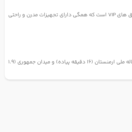
هتل فلینگر ایروان دارای انواع اتاق های متنوع از جمله اتاق های استاندارد، اتاق های سوپریور، اتاق های لوکس و اتاق های VIP است که همگی دارای تجهیزات مدرن و راحتی
کیلومتر با فرودگاه بین‌المللی زوارتنوتس فاصله دارد و در نزدیکی جاذبه‌هایی مانند اپرا و باله ملی ارمنستان (۱۶ دقیقه پیاده) و میدان جمهوری (۱.۹