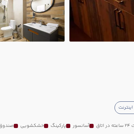
ینترنت
 اتاق
آسانسور
پارکینگ
خشکشویی
صندوق 