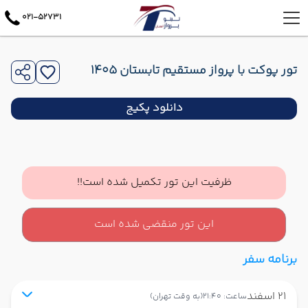
021-52731
تور پوکت با پرواز مستقیم تابستان 1405
دانلود پکیج
ظرفیت این تور تکمیل شده است!!
این تور منقضی شده است
برنامه سفر
21 اسفند
ساعت: 21:40
(به وقت تهران)