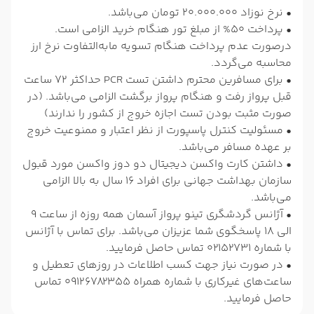
• نرخ نوزاد 20.000.000 تومان می‌باشد.
• پرداخت 50% از مبلغ تور هنگام خرید الزامی است.
درصورت عدم پرداخت هنگام تسویه مابه‌التفاوت نرخ ارز
محاسبه می‌گردد.
• برای مسافرین محترم داشتن تست PCR حداکثر 72 ساعت
قبل پرواز رفت و هنگام پرواز برگشت الزامی می‌باشد. (در
صورت مثبت بودن تست اجازه خروج از کشور را ندارند)
• مسئولیت کنترل پاسپورت از نظر اعتبار و ممنوعیت خروج
بر عهده مسافر می‌باشد.
• داشتن کارت واکسن دیجیتال دو دوز واکسن مورد قبول
سازمان بهداشت جهانی برای افراد 16 سال به بالا الزامی
می‌باشد.
• آژانس گردشگری تینو پرواز آسمان همه روزه از ساعت 9
الی 18 پاسخگوی شما عزیزان می‌باشد. برای تماس با آژانس
با شماره 02152731 تماس حاصل فرمایید.
• در صورت نیاز جهت کسب اطلاعات در روزهای تعطیل و
ساعت‌های غیرکاری با شماره همراه 09126782355 تماس
حاصل فرمایید.