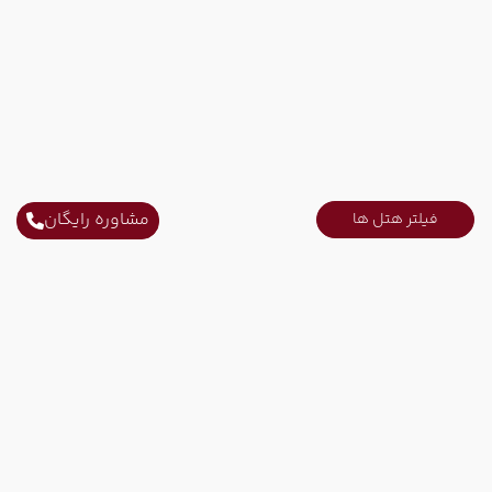
مشاوره رایگان
فیلتر هتل ها
سایر تاریخ های برگزاری
20 مرداد
28 مرداد
رفت :
برگشت :
22:00
21:40
ساعت :
ساعت :
ارتباط با ما
118,800,000 تومان
ثابت محل کار :
021-52731