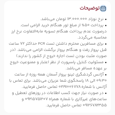
توضیحات
• نرخ نوزاد 13.000.000 تومان می‌باشد.
• پرداخت 50% از مبلغ تور هنگام خرید الزامی است.
درصورت عدم پرداخت هنگام تسویه مابه‌التفاوت نرخ ارز
محاسبه می‌گردد.
• برای مسافرین محترم داشتن تست PCR حداکثر 72 ساعت
قبل پرواز رفت و هنگام پرواز برگشت الزامی می‌باشد. (در
صورت مثبت بودن تست اجازه خروج از کشور را ندارند)
• مسئولیت کنترل پاسپورت از نظر اعتبار و ممنوعیت خروج
بر عهده مسافر می‌باشد.
• آژانس گردشگری تینو پرواز آسمان همه روزه از ساعت
09:30 الی 18 پاسخگوی شما عزیزان می‌باشد. برای تماس با
آژانس با شماره 02191006778 تماس حاصل فرمایید.
• در صورت نیاز جهت کسب اطلاعات در روزهای تعطیل و
ساعت‌های غیرکاری با شماره همراه 09215751207 و
09126782355 تماس حاصل فرمایید.