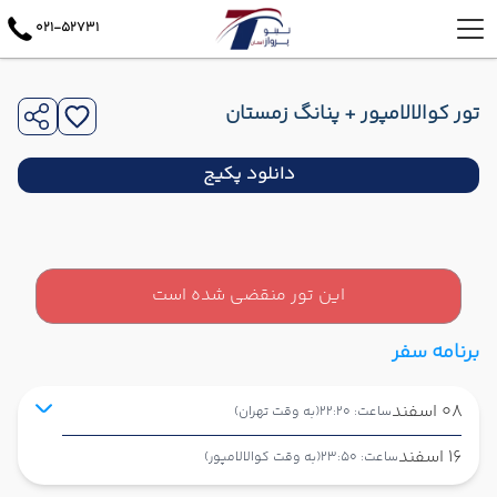
021-52731
تور کوالالامپور + پنانگ زمستان
دانلود پکیج
این تور منقضی شده است
برنامه سفر
08 اسفند
ساعت: 22:20
(به وقت تهران)
16 اسفند
ساعت: 23:50
(به وقت کوالالامپور)