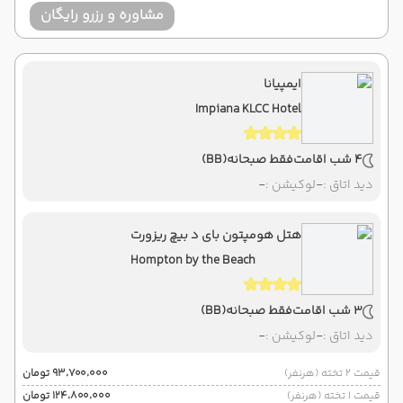
مشاوره و رزرو رایگان
ایمپیانا
Impiana KLCC Hotel
4 شب اقامت
فقط صبحانه
(BB)
دید اتاق :
-
لوکیشن :
-
هتل هومپتون بای د بیچ ریزورت
Hompton by the Beach
3 شب اقامت
فقط صبحانه
(BB)
دید اتاق :
-
لوکیشن :
-
قیمت 2 تخته (هرنفر)
۹۳٬۷۰۰٬۰۰۰ تومان
قیمت 1 تخته (هرنفر)
۱۲۴٬۸۰۰٬۰۰۰ تومان