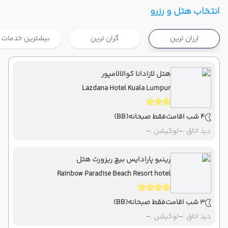
تهران ,
فرودگاه بین‌المللی امام خمینی IKA
شروع سفر
انتخاب هتل و رزرو
کوالالامپور ,
فرودگاه بین‌المللی کوالالامپور KUL
ارزان ترین
گران ترین
بیشترین خدمات
هوایی
Economy
ماهان
نوع سفر :
08:00
22:20
ساعت حرکت :
مدت سفر :
هتل لازادانا کوالالامپور
Lazdana Hotel Kuala Lumpur
کوالالامپور ,
فرودگاه بین‌المللی کوالالامپور KUL
پایان سفر
تهران ,
فرودگاه بین‌المللی امام خمینی IKA
4 شب اقامت
فقط صبحانه
(BB)
هوایی
Economy
ماهان
نوع سفر :
دید اتاق :
-
لوکیشن :
-
08:00
23:50
ساعت حرکت :
مدت سفر :
رینبو پارادایس بیچ ریزورت هتل
Rainbow Paradise Beach Resort hotel
3 شب اقامت
فقط صبحانه
(BB)
دید اتاق :
-
لوکیشن :
-