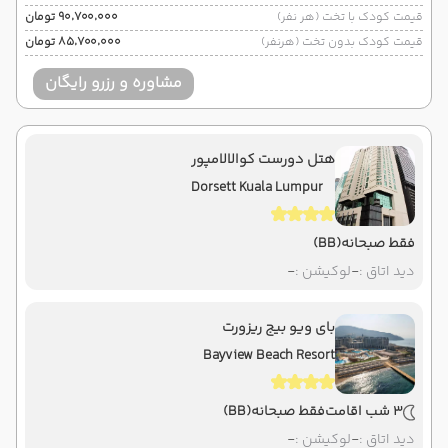
قیمت کودک با تخت (هر نفر)
۹۰٬۷۰۰٬۰۰۰ تومان
قیمت کودک بدون تخت (هرنفر)
۸۵٬۷۰۰٬۰۰۰ تومان
مشاوره و رزرو رایگان
هتل دورست کوالالامپور
Dorsett Kuala Lumpur
فقط صبحانه
(BB)
دید اتاق :
-
لوکیشن :
-
بای ویو بیج ریزورت
Bayview Beach Resort
3 شب اقامت
فقط صبحانه
(BB)
دید اتاق :
-
لوکیشن :
-