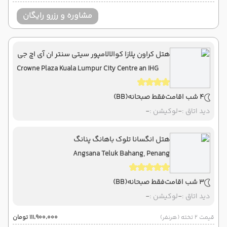
مشاوره و رزرو رایگان
هتل کراون پلازا کوالالامپور سیتی سنتر ان آی اچ جی
Crowne Plaza Kuala Lumpur City Centre an IHG
Hotel
4 شب اقامت
فقط صبحانه
(BB)
دید اتاق :
-
لوکیشن :
-
هتل انگسانا تلوک باهانگ پنانگ
Angsana Teluk Bahang, Penang
3 شب اقامت
فقط صبحانه
(BB)
دید اتاق :
-
لوکیشن :
-
قیمت 2 تخته (هرنفر)
۱۱۱٬۹۰۰٬۰۰۰ تومان