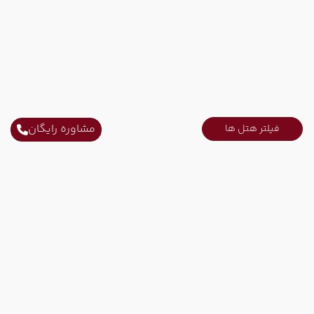
مشاوره رایگان
فیلتر هتل ها
ارتباط با ما
ثابت محل کار :
021-52731