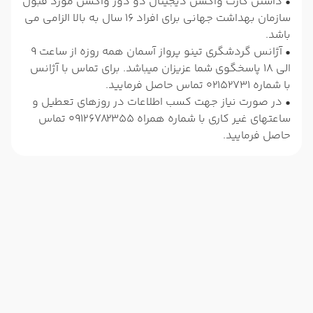
• داشتن کارت واکسن دیجیتال دو دوز واکسن مورد قبول
سازمان بهداشت جهانی برای افراد 16 سال به بالا الزامی می
باشد.
• آژانس گردشگری تینو پرواز آسمان همه روزه از ساعت 9
الی 18 پاسخگوی شما عزیزان میباشد. برای تماس با آژانس
با شماره 02152731 تماس حاصل فرمایید.
• در صورت نیاز جهت کسب اطلاعات در روزهای تعطیل و
ساعتهای غیر کاری با شماره همراه 09126782355 تماس
حاصل فرمایید.