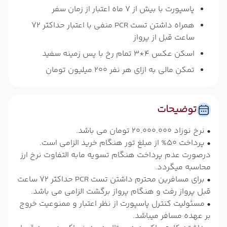
پاسپورت با بیش از 7 ماه اعتبار از زمان سفر
همراه داشتن تست PCR منفی با اعتبار حداکثر 72
ساعت قبل از پرواز
اسکن عکس 4*3 تمام رخ با پس زمینه سفید
تمکن مالی به ازای هر نفر 200 میلیون تومان
توضیحات
• نرخ نوزاد 20.000.000 تومان می باشد.
• پرداخت 50% از مبلغ تور هنگام خرید الزامی است.
درصورت عدم پرداخت هنگام تسویه مابه التفاوت نرخ ارز
محاسبه میگردد.
• برای مسافرین محترم داشتن تست PCR حداکثر 72 ساعت
قبل پرواز رفت و هنگام پرواز برگشت الزامی می باشد.
• مسئولیت کنترل پاسپورت از نظر اعتبار و ممنوعیت خروج
بر عهده مسافر میباشد.