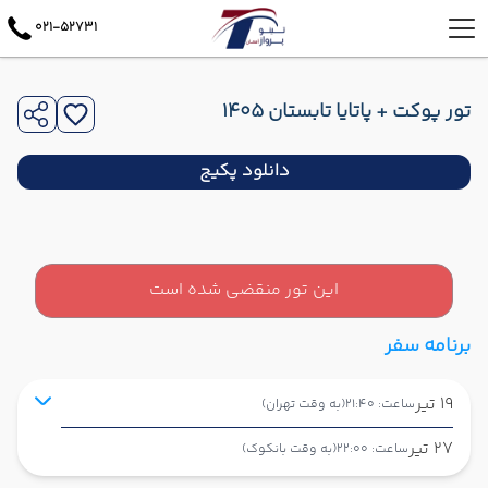
021-52731
تور پوکت + پاتایا تابستان 1405
دانلود پکیج
این تور منقضی شده است
برنامه سفر
19 تیر
ساعت: 21:40
(به وقت تهران)
27 تیر
ساعت: 22:00
(به وقت بانکوک)