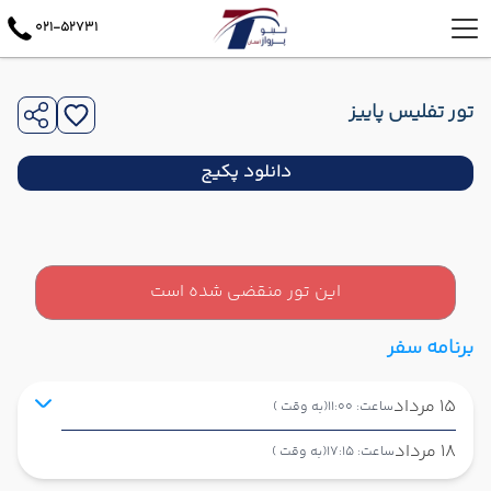
021-52731
تور تفلیس پاییز
دانلود پکیج
این تور منقضی شده است
برنامه سفر
15 مرداد
ساعت: 11:00
(به وقت )
18 مرداد
ساعت: 17:15
(به وقت )