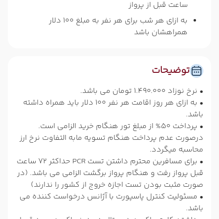
ساعت قبل از پرواز
به ازای هر شب برای هر نفر به مبلغ 100 دلار
همراهشان باشد
توضیحات
• نرخ نوزاد 1.490.000 تومان می باشد.
• به ازای هر روز اقامت هر نفر 100 دلار باید همراه داشته
باشد.
• پرداخت 50% از مبلغ تور هنگام خرید الزامی است.
درصورت عدم پرداخت هنگام تسویه مابه التفاوت نرخ ارز
محاسبه میگردد.
• برای مسافرین محترم داشتن تست PCR حداکثر 72 ساعت
قبل پرواز رفت و هنگام پرواز برگشت الزامی می باشد. (در
صورت مثبت بودن تست اجازه خروج از کشور را ندارند)
• مسئولیت کنترل پاسپورت با آژانس درخواست کننده می
باشد.