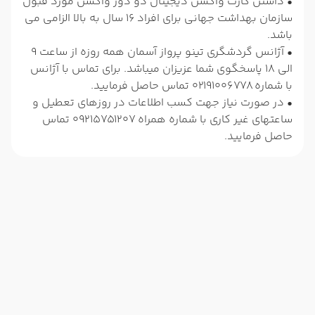
• داشتن کارت واکسن دیجیتال دو دوز واکسن مورد قبول
سازمان بهداشت جهانی برای افراد 16 سال به بالا الزامی می
باشد.
• آژانس گردشگری تینو پرواز آسمان همه روزه از ساعت 9
الی 18 پاسخگوی شما عزیزان میباشد. برای تماس با آژانس
با شماره 02191006778 تماس حاصل فرمایید.
• در صورت نیاز جهت کسب اطلاعات در روزهای تعطیل و
ساعتهای غیر کاری با شماره همراه 09215751207 تماس
حاصل فرمایید.