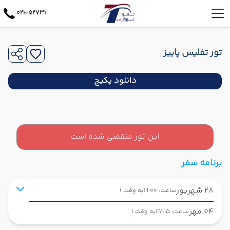
021-52731
تور تفلیس پاییز
دانلود پکیج
این تور منقضی شده است
برنامه سفر
28 شهریور
ساعت: 11:00
(به وقت )
04 مهر
ساعت: 17:15
(به وقت )