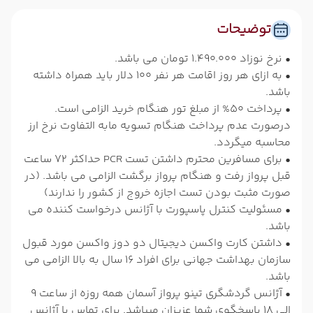
توضیحات
• نرخ نوزاد 1.490.000 تومان می باشد.
• به ازای هر روز اقامت هر نفر 100 دلار باید همراه داشته
باشد.
• پرداخت 50% از مبلغ تور هنگام خرید الزامی است.
درصورت عدم پرداخت هنگام تسویه مابه التفاوت نرخ ارز
محاسبه میگردد.
• برای مسافرین محترم داشتن تست PCR حداکثر 72 ساعت
قبل پرواز رفت و هنگام پرواز برگشت الزامی می باشد. (در
صورت مثبت بودن تست اجازه خروج از کشور را ندارند)
• مسئولیت کنترل پاسپورت با آژانس درخواست کننده می
باشد.
• داشتن کارت واکسن دیجیتال دو دوز واکسن مورد قبول
سازمان بهداشت جهانی برای افراد 16 سال به بالا الزامی می
باشد.
• آژانس گردشگری تینو پرواز آسمان همه روزه از ساعت 9
الی 18 پاسخگوی شما عزیزان میباشد. برای تماس با آژانس