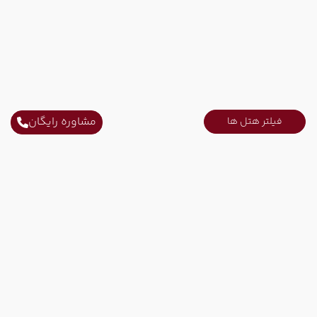
مشاوره رایگان
فیلتر هتل ها
ارتباط با ما
ثابت محل کار :
021-52731
ثابت محل کار :
021-91006778