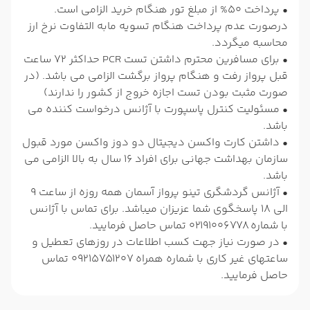
• پرداخت 50% از مبلغ تور هنگام خرید الزامی است.
درصورت عدم پرداخت هنگام تسویه مابه التفاوت نرخ ارز
محاسبه میگردد.
• برای مسافرین محترم داشتن تست PCR حداکثر 72 ساعت
قبل پرواز رفت و هنگام پرواز برگشت الزامی می باشد. (در
صورت مثبت بودن تست اجازه خروج از کشور را ندارند)
• مسئولیت کنترل پاسپورت با آژانس درخواست کننده می
باشد.
• داشتن کارت واکسن دیجیتال دو دوز واکسن مورد قبول
سازمان بهداشت جهانی برای افراد 16 سال به بالا الزامی می
باشد.
• آژانس گردشگری تینو پرواز آسمان همه روزه از ساعت 9
الی 18 پاسخگوی شما عزیزان میباشد. برای تماس با آژانس
با شماره 02191006778 تماس حاصل فرمایید.
• در صورت نیاز جهت کسب اطلاعات در روزهای تعطیل و
ساعتهای غیر کاری با شماره همراه 09215751207 تماس
حاصل فرمایید.