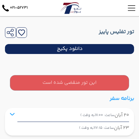
021-52731
تور تفلیس پاییز
دانلود پکیج
این تور منقضی شده است
برنامه سفر
20 آبان
ساعت: 11:00
(به وقت )
23 آبان
ساعت: 17:15
(به وقت )