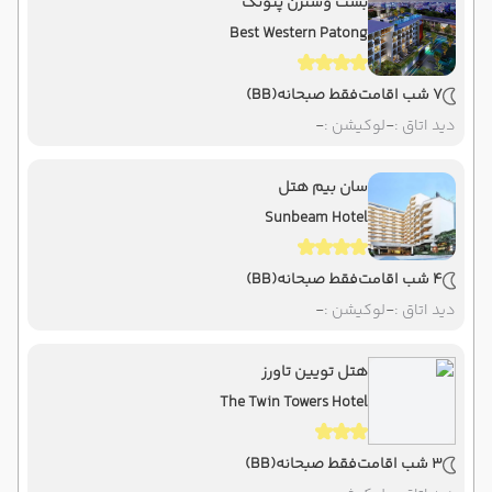
بست وسترن پتونگ
Best Western Patong
7 شب اقامت
فقط صبحانه
(BB)
دید اتاق :
-
لوکیشن :
-
سان بیم هتل
Sunbeam Hotel
4 شب اقامت
فقط صبحانه
(BB)
دید اتاق :
-
لوکیشن :
-
هتل تویین تاورز
The Twin Towers Hotel
3 شب اقامت
فقط صبحانه
(BB)