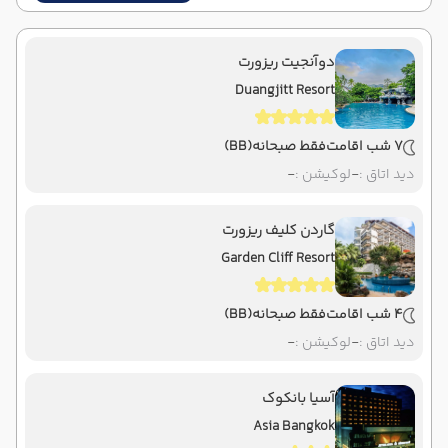
دوآنجیت ریزورت
Duangjitt Resort
7 شب اقامت
فقط صبحانه
(BB)
دید اتاق :
-
لوکیشن :
-
گاردن کلیف ریزورت
Garden Cliff Resort
4 شب اقامت
فقط صبحانه
(BB)
دید اتاق :
-
لوکیشن :
-
آسیا بانکوک
Asia Bangkok