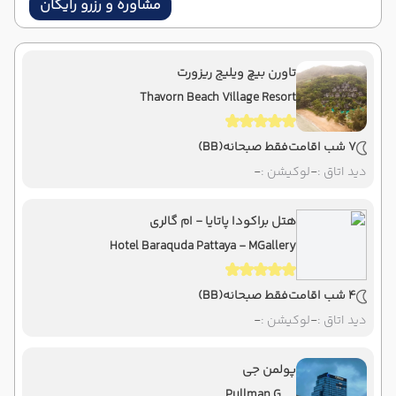
مشاوره و رزرو رایگان
تاورن بیچ ویلیج ریزورت
Thavorn Beach Village Resort
7 شب اقامت
فقط صبحانه
(BB)
دید اتاق :
-
لوکیشن :
-
هتل براکودا پاتایا - ام گالری
Hotel Baraquda Pattaya - MGallery
4 شب اقامت
فقط صبحانه
(BB)
دید اتاق :
-
لوکیشن :
-
پولمن جی
Pullman G