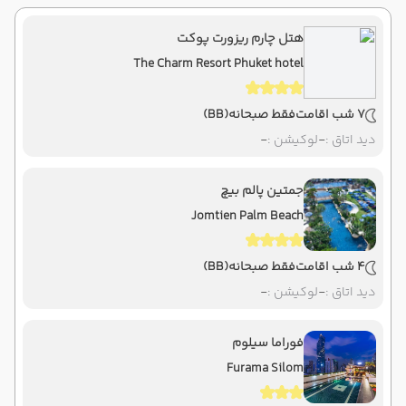
هتل چارم ریزورت پوکت
The Charm Resort Phuket hotel
7 شب اقامت
فقط صبحانه
(BB)
دید اتاق :
-
لوکیشن :
-
جمتین پالم بیچ
Jomtien Palm Beach
4 شب اقامت
فقط صبحانه
(BB)
دید اتاق :
-
لوکیشن :
-
فوراما سیلوم
Furama Silom