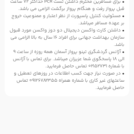
• برای مسافرین محترم داشتن تست PCR حداکثر 72 ساعت
قبل پرواز رفت و هنگام پرواز برگشت الزامی می باشد.
• مسئولیت کنترل پاسپورت از نظر اعتبار و ممنوعیت خروج
بر عهده مسافر میباشد.
• داشتن کارت واکسن دیجیتال دو دوز واکسن مورد قبول
سازمان بهداشت جهانی برای افراد 16 سال به بالا الزامی می
باشد.
• آژانس گردشگری تینو پرواز آسمان همه روزه از ساعت 9
الی 18 پاسخگوی شما عزیزان میباشد. برای تماس با آژانس
با شماره 02152731 تماس حاصل فرمایید.
• در صورت نیاز جهت کسب اطلاعات در روزهای تعطیل و
ساعتهای غیر کاری با شماره همراه 09126782355 تماس
حاصل فرمایید.