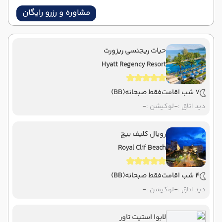
مشاوره و رزرو رایگان
حیات ریجنسی ریزورت
Hyatt Regency Resort
7 شب اقامت
فقط صبحانه
(BB)
دید اتاق :
-
لوکیشن :
-
رویال کلیف بیچ
Royal Clif Beach
4 شب اقامت
فقط صبحانه
(BB)
دید اتاق :
-
لوکیشن :
-
لابوا استیت تاور