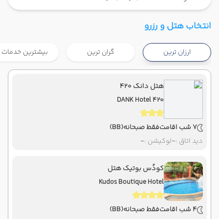
تهران ,
فرودگاه بین‌المللی امام خمینی IKA
شروع سفر
انتخاب هتل و رزرو
بانکوک ,
فرودگاه بین‌المللی سووارنابومی BKK
ارزان ترین
گران ترین
بیشترین خدمات
هوایی
Economy
ماهان
نوع سفر :
07:00
21:40
ساعت حرکت :
مدت سفر :
هتل دانک ۴۲۰
DANK Hotel 420
بانکوک ,
فرودگاه بین‌المللی سووارنابومی BKK
پایان سفر
تهران ,
فرودگاه بین‌المللی امام خمینی IKA
7 شب اقامت
فقط صبحانه
(BB)
هوایی
Economy
ماهان
نوع سفر :
دید اتاق :
-
لوکیشن :
-
07:00
22:00
ساعت حرکت :
مدت سفر :
کودُس بوتیک هتل
Kudos Boutique Hotel
4 شب اقامت
فقط صبحانه
(BB)