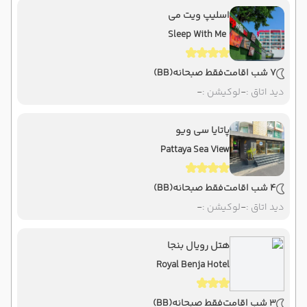
اسلیپ ویت می
Sleep With Me
7 شب اقامت
فقط صبحانه
(BB)
دید اتاق :
-
لوکیشن :
-
پاتایا سی ویو
Pattaya Sea View
4 شب اقامت
فقط صبحانه
(BB)
دید اتاق :
-
لوکیشن :
-
هتل رویال بنجا
Royal Benja Hotel
3 شب اقامت
فقط صبحانه
(BB)