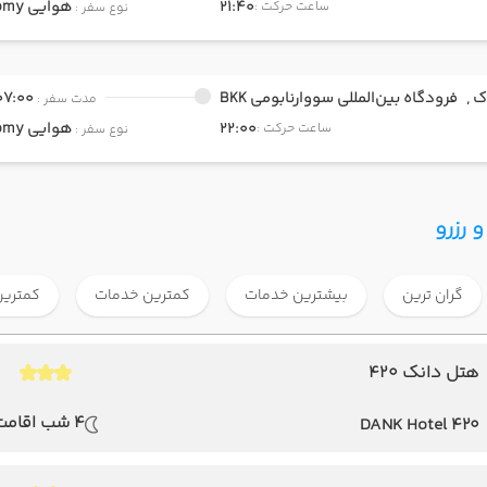
21:40
هوایی
Economy
ساعت حرکت :
نوع سفر :
ک ,
فرودگاه بین‌المللی سووارنابومی BKK
07:00
مدت سفر :
22:00
هوایی
Economy
ساعت حرکت :
نوع سفر :
 رزرو
گران ترین
بیشترین خدمات
کمترین خدمات
کمترین
هتل دانک ۴۲۰
4 شب اقامت
DANK Hotel 420