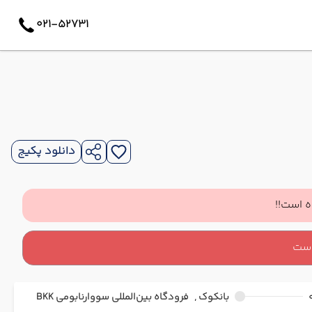
021-52731
دانلود پکیج
 است!!
است
بانکوک ,
فرودگاه بین‌المللی سووارنابومی BKK