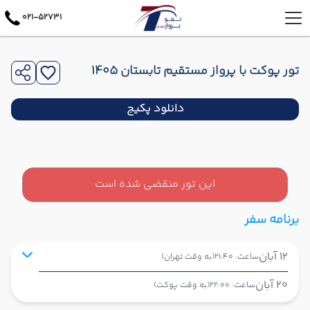
021-52731
تور پوکت با پرواز مستقیم تابستان 1405
دانلود پکیج
این تور منقضی شده است
برنامه سفر
12 آبان
ساعت: 21:40
(به وقت تهران)
20 آبان
ساعت: 22:00
(به وقت پوکت)