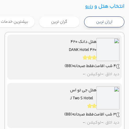
تهران ,
فرودگاه بین‌المللی امام خمینی IKA
شروع سفر
انتخاب هتل و رزرو
بانکوک ,
فرودگاه بین‌المللی سووارنابومی BKK
ارزان ترین
گران ترین
بیشترین خدمات
هوایی
Economy
ماهان
نوع سفر :
07:00
21:40
ساعت حرکت :
مدت سفر :
هتل دانک ۴۲۰
DANK Hotel 420
بانکوک ,
فرودگاه بین‌المللی سووارنابومی BKK
پایان سفر
تهران ,
فرودگاه بین‌المللی امام خمینی IKA
4 شب اقامت
فقط صبحانه
(BB)
هوایی
Economy
ماهان
نوع سفر :
دید اتاق :
-
لوکیشن :
-
07:00
22:00
ساعت حرکت :
مدت سفر :
هتل جی تو اس
J Two S Hotel
3 شب اقامت
فقط صبحانه
(BB)
دید اتاق :
-
لوکیشن :
-