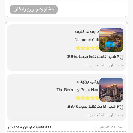
مشاوره و رزرو رایگان
دایموند کلیف
Diamond Cliff
4 شب اقامت
فقط صبحانه
(BB)
دید اتاق :
-
لوکیشن :
-
برکلی پرتونام
The Berkeley Pratu Nam
3 شب اقامت
فقط صبحانه
(BB)
دید اتاق :
-
لوکیشن :
-
قیمت 2 تخته (هرنفر)
۵۶٬۰۰۰٬۰۰۰ تومان + ۶۸۰ دلار