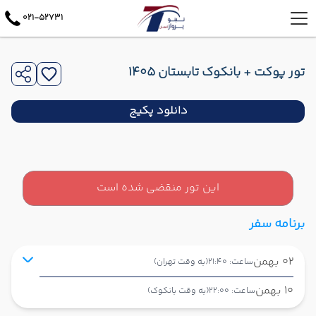
021-52731
تور پوکت + بانکوک تابستان 1405
دانلود پکیج
این تور منقضی شده است
برنامه سفر
02 بهمن
ساعت: 21:40
(به وقت تهران)
10 بهمن
ساعت: 22:00
(به وقت بانکوک)