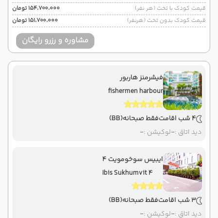
قیمت کودک با تخت (هر نفر)
۱۵۴٬۷۰۰٬۰۰۰ تومان
قیمت کودک بدون تخت (هرنفر)
۱۵۱٬۷۰۰٬۰۰۰ تومان
مشاوره و رزرو رایگان
فیشرمنز هاربور
fishermen harbour
4 شب اقامت
فقط صبحانه
(BB)
دید اتاق :
-
لوکیشن :
-
ایبیس سوخومویت 4
Ibis Sukhumvit 4
3 شب اقامت
فقط صبحانه
(BB)
دید اتاق :
-
لوکیشن :
-