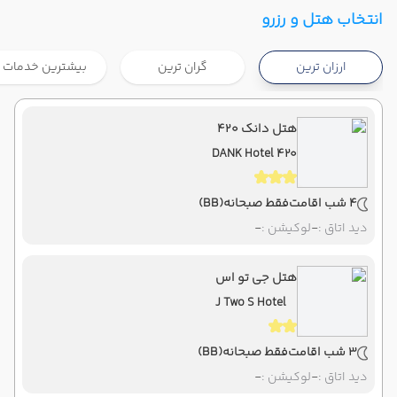
تهران ,
فرودگاه بین‌المللی امام خمینی IKA
شروع سفر
انتخاب هتل و رزرو
بانکوک ,
فرودگاه بین‌المللی سووارنابومی BKK
ارزان ترین
گران ترین
بیشترین خدمات
هوایی
Economy
ماهان
نوع سفر :
07:00
21:40
ساعت حرکت :
مدت سفر :
هتل دانک ۴۲۰
DANK Hotel 420
بانکوک ,
فرودگاه بین‌المللی سووارنابومی BKK
پایان سفر
تهران ,
فرودگاه بین‌المللی امام خمینی IKA
4 شب اقامت
فقط صبحانه
(BB)
هوایی
Economy
ماهان
نوع سفر :
دید اتاق :
-
لوکیشن :
-
07:00
22:00
ساعت حرکت :
مدت سفر :
هتل جی تو اس
J Two S Hotel
3 شب اقامت
فقط صبحانه
(BB)
دید اتاق :
-
لوکیشن :
-