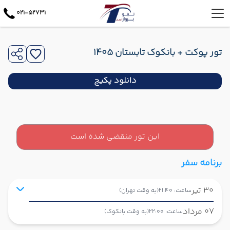
021-52731
تور پوکت + بانکوک تابستان 1405
دانلود پکیج
این تور منقضی شده است
برنامه سفر
30 تیر
ساعت: 21:40
(به وقت تهران)
07 مرداد
ساعت: 22:00
(به وقت بانکوک)