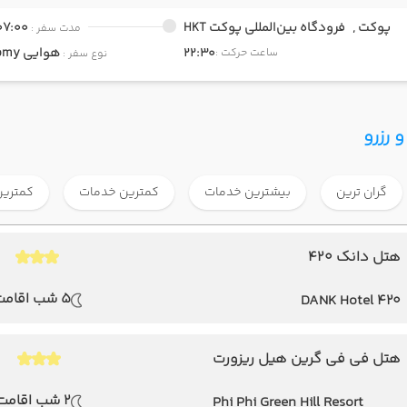
پوکت ,
فرودگاه بین‌المللی پوکت HKT
07:00
مدت سفر :
22:30
هوایی
Economy
ساعت حرکت :
نوع سفر :
 رزرو
گران ترین
بیشترین خدمات
کمترین خدمات
کمترین
هتل دانک ۴۲۰
5 شب اقامت
DANK Hotel 420
هتل فی فی گرین هیل ریزورت
2 شب اقامت
Phi Phi Green Hill Resort