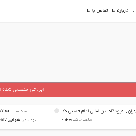
درباره ما
تماس با ما
این تور منقضی شده 
هران ,
فرودگاه بین‌المللی امام خمینی IKA
07:00
مدت سفر :
21:40
هوایی
Economy
ساعت حرکت :
نوع سفر :