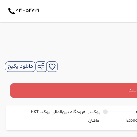
021-52731
دانلود پکیج
است
پوکت ,
فرودگاه بین‌المللی پوکت HKT
ماهان