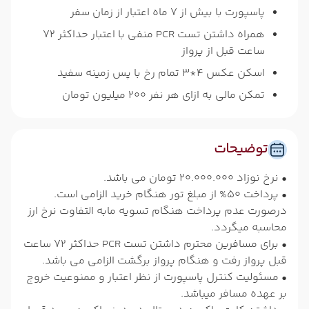
پاسپورت با بیش از 7 ماه اعتبار از زمان سفر
همراه داشتن تست PCR منفی با اعتبار حداکثر 72
ساعت قبل از پرواز
اسکن عکس 4*3 تمام رخ با پس زمینه سفید
تمکن مالی به ازای هر نفر 200 میلیون تومان
توضیحات
• نرخ نوزاد 20.000.000 تومان می باشد.
• پرداخت 50% از مبلغ تور هنگام خرید الزامی است.
درصورت عدم پرداخت هنگام تسویه مابه التفاوت نرخ ارز
محاسبه میگردد.
• برای مسافرین محترم داشتن تست PCR حداکثر 72 ساعت
قبل پرواز رفت و هنگام پرواز برگشت الزامی می باشد.
• مسئولیت کنترل پاسپورت از نظر اعتبار و ممنوعیت خروج
بر عهده مسافر میباشد.