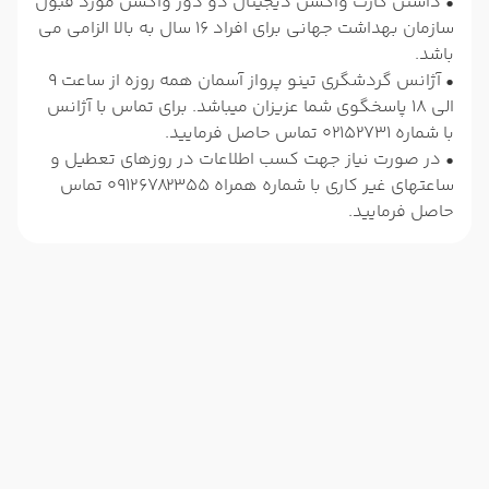
• داشتن کارت واکسن دیجیتال دو دوز واکسن مورد قبول
سازمان بهداشت جهانی برای افراد 16 سال به بالا الزامی می
باشد.
• آژانس گردشگری تینو پرواز آسمان همه روزه از ساعت 9
الی 18 پاسخگوی شما عزیزان میباشد. برای تماس با آژانس
با شماره 02152731 تماس حاصل فرمایید.
• در صورت نیاز جهت کسب اطلاعات در روزهای تعطیل و
ساعتهای غیر کاری با شماره همراه 09126782355 تماس
حاصل فرمایید.