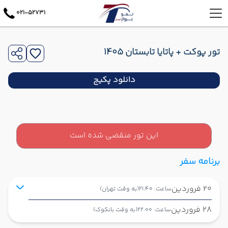
021-52731
تور پوکت + پاتایا تابستان 1405
دانلود پکیج
این تور منقضی شده است
برنامه سفر
20 فروردین
ساعت: 21:40
(به وقت تهران)
28 فروردین
ساعت: 22:00
(به وقت بانکوک)