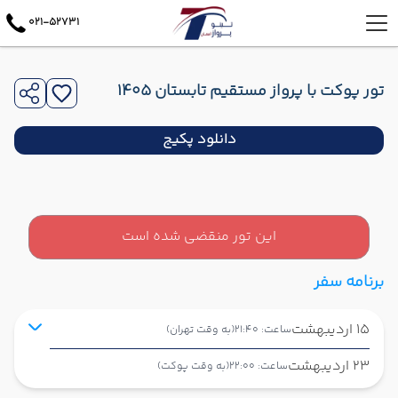
021-52731
تور پوکت با پرواز مستقیم تابستان 1405
دانلود پکیج
این تور منقضی شده است
برنامه سفر
15 اردیبهشت
ساعت: 21:40
(به وقت تهران)
23 اردیبهشت
ساعت: 22:00
(به وقت پوکت)