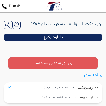
021-52731
تور پوکت با پرواز مستقیم تابستان 1405
دانلود پکیج
این تور منقضی شده است
برنامه سفر
22 اردیبهشت
ساعت: 21:40
(به وقت تهران)
30 اردیبهشت
ساعت: 22:00
(به وقت پوکت)