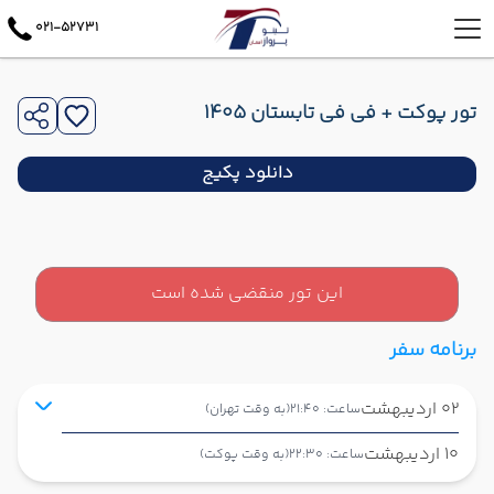
021-52731
تور پوکت + فی فی تابستان 1405
دانلود پکیج
این تور منقضی شده است
برنامه سفر
02 اردیبهشت
ساعت: 21:40
(به وقت تهران)
10 اردیبهشت
ساعت: 22:30
(به وقت پوکت)