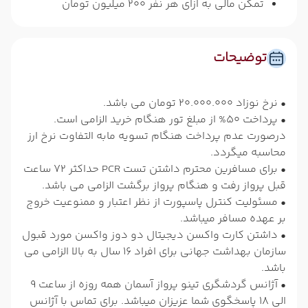
تمکن مالی به ازای هر نفر 200 میلیون تومان
توضیحات
• نرخ نوزاد 20.000.000 تومان می باشد.
• پرداخت 50% از مبلغ تور هنگام خرید الزامی است.
درصورت عدم پرداخت هنگام تسویه مابه التفاوت نرخ ارز
محاسبه میگردد.
• برای مسافرین محترم داشتن تست PCR حداکثر 72 ساعت
قبل پرواز رفت و هنگام پرواز برگشت الزامی می باشد.
• مسئولیت کنترل پاسپورت از نظر اعتبار و ممنوعیت خروج
بر عهده مسافر میباشد.
• داشتن کارت واکسن دیجیتال دو دوز واکسن مورد قبول
سازمان بهداشت جهانی برای افراد 16 سال به بالا الزامی می
باشد.
• آژانس گردشگری تینو پرواز آسمان همه روزه از ساعت 9
الی 18 پاسخگوی شما عزیزان میباشد. برای تماس با آژانس