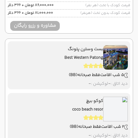
قیمت کودک با تخت (هر نفر)
۸۶٬۰۰۰٬۰۰۰ تومان + ۳۶۶ دلار
قیمت کودک بدون تخت (هرنفر)
۸۱٬۰۰۰٬۰۰۰ تومان + ۳۶۶ دلار
مشاوره و رزرو رایگان
بست وسترن پتونگ
Best Western Patong
5 شب اقامت
فقط صبحانه
(BB)
دید اتاق :
-
لوکیشن :
-
کوکو بیچ
coco beach resor
2 شب اقامت
فقط صبحانه
(BB)
دید اتاق :
-
لوکیشن :
-