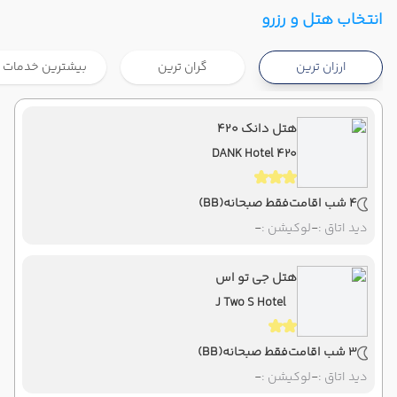
تهران ,
فرودگاه بین‌المللی امام خمینی IKA
شروع سفر
انتخاب هتل و رزرو
بانکوک ,
فرودگاه بین‌المللی سووارنابومی BKK
ارزان ترین
گران ترین
بیشترین خدمات
هوایی
Economy
ماهان
نوع سفر :
07:00
21:40
ساعت حرکت :
مدت سفر :
هتل دانک ۴۲۰
DANK Hotel 420
بانکوک ,
فرودگاه بین‌المللی سووارنابومی BKK
پایان سفر
تهران ,
فرودگاه بین‌المللی امام خمینی IKA
4 شب اقامت
فقط صبحانه
(BB)
هوایی
Economy
ماهان
نوع سفر :
دید اتاق :
-
لوکیشن :
-
07:00
22:00
ساعت حرکت :
مدت سفر :
هتل جی تو اس
J Two S Hotel
3 شب اقامت
فقط صبحانه
(BB)
دید اتاق :
-
لوکیشن :
-