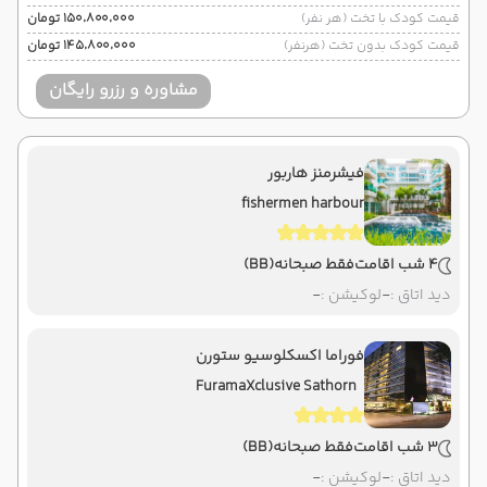
قیمت کودک با تخت (هر نفر)
۱۵۰٬۸۰۰٬۰۰۰ تومان
قیمت کودک بدون تخت (هرنفر)
۱۴۵٬۸۰۰٬۰۰۰ تومان
مشاوره و رزرو رایگان
فیشرمنز هاربور
fishermen harbour
4 شب اقامت
فقط صبحانه
(BB)
دید اتاق :
-
لوکیشن :
-
فوراما اکسکلوسیو ستورن
FuramaXclusive Sathorn
3 شب اقامت
فقط صبحانه
(BB)
دید اتاق :
-
لوکیشن :
-