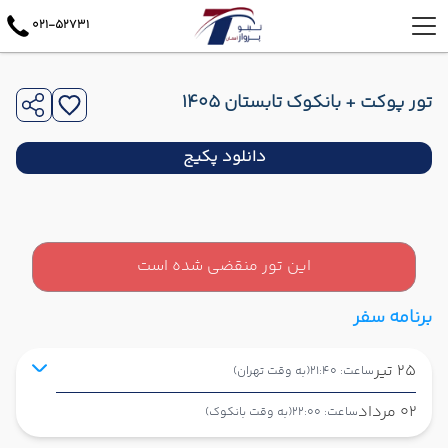
021-52731
تور پوکت + بانکوک تابستان 1405
دانلود پکیج
این تور منقضی شده است
برنامه سفر
25 تیر
ساعت: 21:40
(به وقت تهران)
02 مرداد
ساعت: 22:00
(به وقت بانکوک)