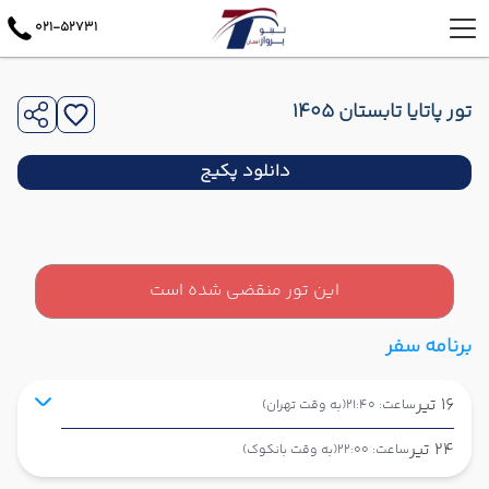
021-52731
تور پاتایا تابستان 1405
دانلود پکیج
این تور منقضی شده است
برنامه سفر
16 تیر
ساعت: 21:40
(به وقت تهران)
24 تیر
ساعت: 22:00
(به وقت بانکوک)