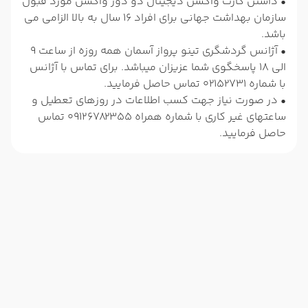
• داشتن کارت واکسن دیجیتال دو دوز واکسن مورد قبول
سازمان بهداشت جهانی برای افراد 16 سال به بالا الزامی می
باشد.
• آژانس گردشگری تینو پرواز آسمان همه روزه از ساعت 9
الی 18 پاسخگوی شما عزیزان میباشد. برای تماس با آژانس
با شماره 02152731 تماس حاصل فرمایید.
• در صورت نیاز جهت کسب اطلاعات در روزهای تعطیل و
ساعتهای غیر کاری با شماره همراه 09126782355 تماس
حاصل فرمایید.