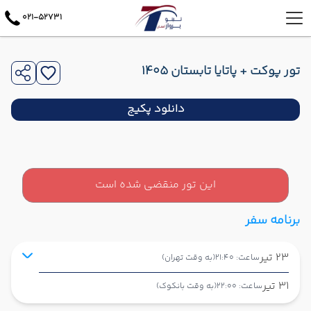
021-52731
تور پوکت + پاتایا تابستان 1405
دانلود پکیج
این تور منقضی شده است
برنامه سفر
23 تیر
ساعت: 21:40
(به وقت تهران)
31 تیر
ساعت: 22:00
(به وقت بانکوک)