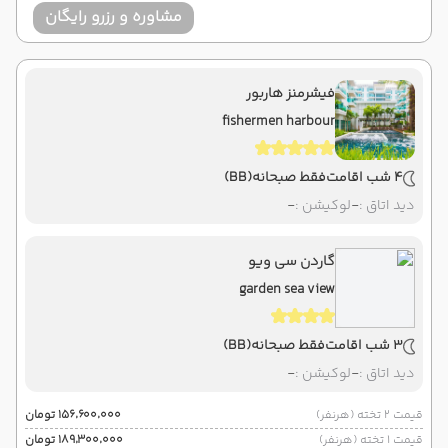
مشاوره و رزرو رایگان
فیشرمنز هاربور
fishermen harbour
4 شب اقامت
فقط صبحانه
(BB)
دید اتاق :
-
لوکیشن :
-
گاردن سی ویو
garden sea view
3 شب اقامت
فقط صبحانه
(BB)
دید اتاق :
-
لوکیشن :
-
قیمت 2 تخته (هرنفر)
۱۵۶٬۶۰۰٬۰۰۰ تومان
قیمت 1 تخته (هرنفر)
۱۸۹٬۳۰۰٬۰۰۰ تومان