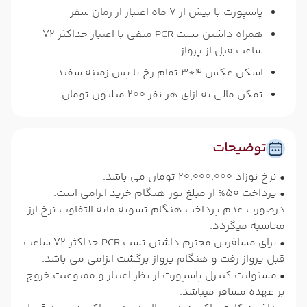
پاسپورت با بیش از 7 ماه اعتبار از زمان سفر
همراه داشتن تست PCR منفی با اعتبار حداکثر 72
ساعت قبل از پرواز
اسکن عکس 4*3 تمام رخ با پس زمینه سفید
تمکن مالی به ازای هر نفر 200 میلیون تومان
توضیحات
• نرخ نوزاد 20.000.000 تومان می باشد.
• پرداخت 50% از مبلغ تور هنگام خرید الزامی است.
درصورت عدم پرداخت هنگام تسویه مابه التفاوت نرخ ارز
محاسبه میگردد.
• برای مسافرین محترم داشتن تست PCR حداکثر 72 ساعت
قبل پرواز رفت و هنگام پرواز برگشت الزامی می باشد.
• مسئولیت کنترل پاسپورت از نظر اعتبار و ممنوعیت خروج
بر عهده مسافر میباشد.