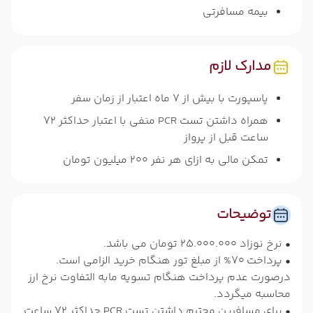
بیمه مسافرتی
مدارک لازم
پاسپورت با بیش از 7 ماه اعتبار از زمان سفر
همراه داشتن تست PCR منفی با اعتبار حداکثر 72
ساعت قبل از پرواز
تمکن مالی به ازای هر نفر 200 میلیون تومان
توضیحات
• نرخ نوزاد 25.000.000 تومان می باشد.
• پرداخت 70% از مبلغ تور هنگام خرید الزامی است.
درصورت عدم پرداخت هنگام تسویه مابه التفاوت نرخ ارز
محاسبه میگردد.
• برای مسافرین محترم داشتن تست PCR حداکثر 72 ساعت