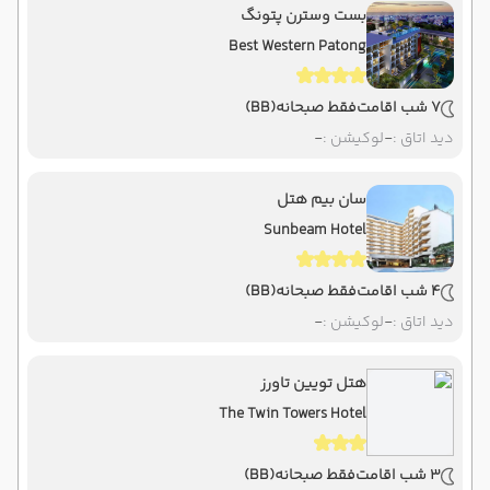
بست وسترن پتونگ
Best Western Patong
7 شب اقامت
فقط صبحانه
(BB)
دید اتاق :
-
لوکیشن :
-
سان بیم هتل
Sunbeam Hotel
4 شب اقامت
فقط صبحانه
(BB)
دید اتاق :
-
لوکیشن :
-
هتل تویین تاورز
The Twin Towers Hotel
3 شب اقامت
فقط صبحانه
(BB)