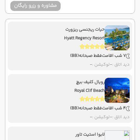
مشاوره و رزرو رایگان
حیات ریجنسی ریزورت
Hyatt Regency Resort
7 شب اقامت
فقط صبحانه
(BB)
دید اتاق :
-
لوکیشن :
-
رویال کلیف بیچ
Royal Clif Beach
4 شب اقامت
فقط صبحانه
(BB)
دید اتاق :
-
لوکیشن :
-
لابوا استیت تاور