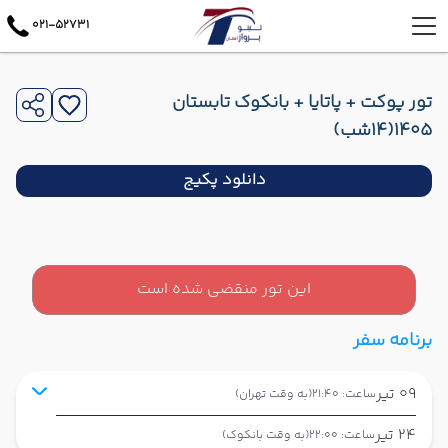
021-52731
تور پوکت + پاتایا + بانکوک تابستان
1405(14شب)
دانلود پکیج
این تور منقضی شده است
برنامه سفر
09 تیر
ساعت: 21:40
(به وقت تهران)
24 تیر
ساعت: 22:00
(به وقت بانکوک)