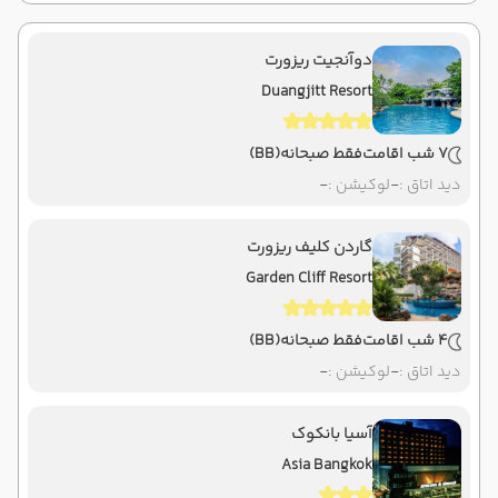
دوآنجیت ریزورت
Duangjitt Resort
7 شب اقامت
فقط صبحانه
(BB)
دید اتاق :
-
لوکیشن :
-
گاردن کلیف ریزورت
Garden Cliff Resort
4 شب اقامت
فقط صبحانه
(BB)
دید اتاق :
-
لوکیشن :
-
آسیا بانکوک
Asia Bangkok