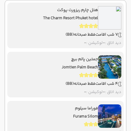
هتل چارم ریزورت پوکت
The Charm Resort Phuket hotel
7 شب اقامت
فقط صبحانه
(BB)
دید اتاق :
-
لوکیشن :
-
جمتین پالم بیچ
Jomtien Palm Beach
4 شب اقامت
فقط صبحانه
(BB)
دید اتاق :
-
لوکیشن :
-
فوراما سیلوم
Furama Silom