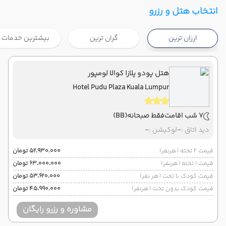
تهران ,
فرودگاه بین‌المللی امام خمینی IKA
شروع سفر
انتخاب هتل و رزرو
شارجه ,
فرودگاه بین‌المللی شارجه
ارزان ترین
گران ترین
بیشترین خدمات
هوایی
Economy
ایرعربیا
نوع سفر :
02:00
14:25
ساعت حرکت :
مدت سفر :
هتل پودو پلازا کوالا لومپور
Hotel Pudu Plaza Kuala Lumpur
شارجه ,
فرودگاه بین‌المللی شارجه
پایان سفر
تهران ,
فرودگاه بین‌المللی امام خمینی IKA
7 شب اقامت
فقط صبحانه
(BB)
هوایی
Economy
ایرعربیا
نوع سفر :
دید اتاق :
-
لوکیشن :
-
02:00
03:15
ساعت حرکت :
مدت سفر :
قیمت 2 تخته (هرنفر)
۵۲٬۹۳۰٬۰۰۰ تومان
قیمت 1 تخته (هرنفر)
۶۳٬۰۰۰٬۰۰۰ تومان
قیمت کودک با تخت (هر نفر)
۵۳٬۶۲۰٬۰۰۰ تومان
قیمت کودک بدون تخت (هرنفر)
۴۵٬۹۹۰٬۰۰۰ تومان
مشاوره و رزرو رایگان