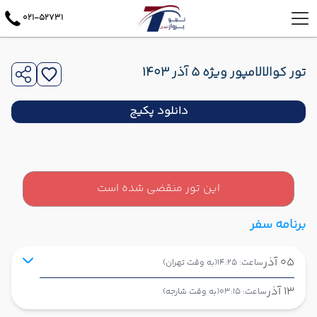
021-52731
تور کوالالامپور ویژه 5 آذر 1403
دانلود پکیج
این تور منقضی شده است
برنامه سفر
05 آذر
ساعت: 14:25
(به وقت تهران)
13 آذر
ساعت: 03:15
(به وقت شارجه)