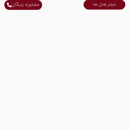
مشاوره رایگان
فیلتر هتل ها
ارتباط با ما
ثابت محل کار :
021-52731
ثابت محل کار :
021-91006778
همراه کاری :
09215751207
ایمیل :
info@tinoparvaz.com
محل کار :
تهران - خیابان فاطمی - نبش خیابان رهی معیری - پلاک 221 -
طبقه دوم - واحد 201
آژانس هواپیمایی تینو پرواز ارائه دهنده بهترین قیمت رزرو تور، بلیط