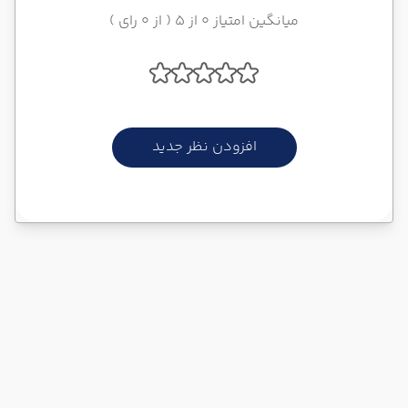
میانگین امتیاز 0 از 5 ( از 0 رای )
افزودن نظر جدید