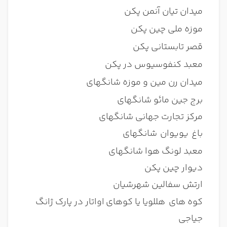
میدان تیان آنمن پکن
موزه ملی چین پکن
قصر تابستانی پکن
معبد کنفوسیوس در پکن
میدان رن مین و موزه شانگهای
برج جین مائو شانگهای
مرکز تجارت جهانی شانگهای
باغ
یویوان
شانگهای
معبد لونگ هوا شانگهای
دیوار چین پکن
ارتش سفالین شهرشیان
کوه های
هللویا یا کوهای
اواتار در پارک ژانگ
جیاجی