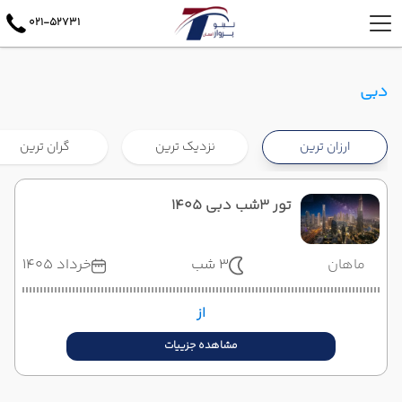
021-52731
دبی
ارزان ترین
نزدیک ترین
گران ترین
تور 3شب دبی 1405
ماهان
3 شب
خرداد 1405
از
مشاهده جزییات