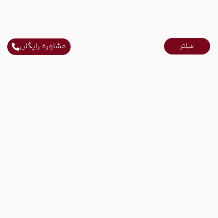
مشاوره رایگان
فیلتر
ارتباط با ما
ثابت محل کار :
021-52731
ثابت محل کار :
021-91006778
همراه کاری :
09215751207
ایمیل :
info@tinoparvaz.com
محل کار :
تهران - خیابان فاطمی - نبش خیابان رهی معیری - پلاک 221 -
طبقه دوم - واحد 201