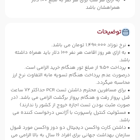
به ازای هر شب برای هر نفر به مبلغ 100 دلار
همراهشان باشد
توضیحات
• نرخ نوزاد 1.490.000 تومان می باشد.
• به ازای هر روز اقامت هر نفر 100 دلار باید همراه داشته
باشد.
• پرداخت 50% از مبلغ تور هنگام خرید الزامی است.
درصورت عدم پرداخت هنگام تسویه مابه التفاوت نرخ ارز
محاسبه میگردد.
• برای مسافرین محترم داشتن تست PCR حداکثر 72 ساعت
قبل پرواز رفت و هنگام پرواز برگشت الزامی می باشد. (در
صورت مثبت بودن تست اجازه خروج از کشور را ندارند)
• مسئولیت کنترل پاسپورت با آژانس درخواست کننده می
باشد.
• داشتن کارت واکسن دیجیتال دو دوز واکسن مورد قبول
سازمان بهداشت جهانی برای افراد 16 سال به بالا الزامی می