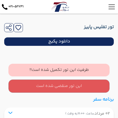
021-52731
تور تفلیس پاییز
دانلود پکیج
ظرفیت این تور تکمیل شده است!!
این تور منقضی شده است
برنامه سفر
02 مرداد
ساعت: 11:00
(به وقت )