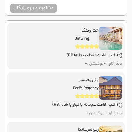
مشاوره و رزرو رایگان
جت وینگ
Jetwing
2 شب اقامت
فقط صبحانه
(BB)
دید اتاق :
-
لوکیشن :
-
ارلز ریجنسی
Earl's Regency
2 شب اقامت
صبحانه با نهار یا شام
(HB)
دید اتاق :
-
لوکیشن :
-
ریو سریلانکا