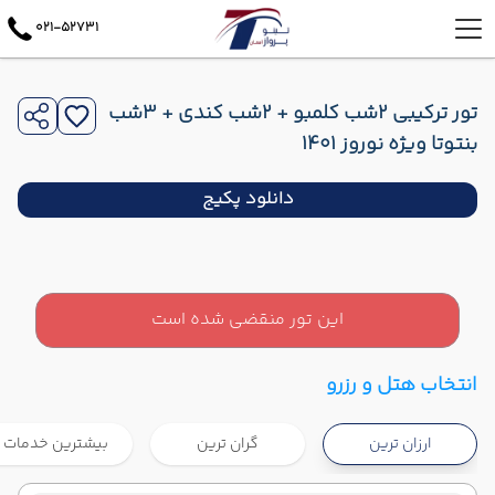
021-52731
تور ترکیبی 2شب کلمبو + 2شب کندی + 3شب
بنتوتا ویژه نوروز 1401
دانلود پکیج
این تور منقضی شده است
انتخاب هتل و رزرو
ارزان ترین
گران ترین
بیشترین خدمات