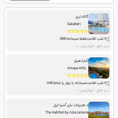
گالاداری
Galadari
2 شب اقامت
فقط صبحانه
(BB)
دید اتاق :
-
لوکیشن :
-
آمایا هیلز
Amaya Hills
2 شب اقامت
صبحانه با نهار یا شام
(HB)
دید اتاق :
-
لوکیشن :
-
د هبیتات بای آسیا لیژر
The Habitat by Asia Leisure