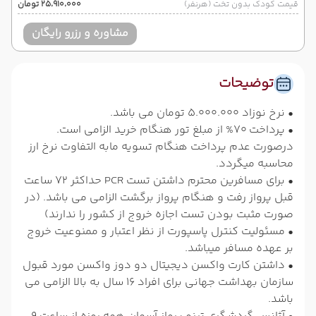
قیمت کودک بدون تخت (هرنفر)
۲۵٬۹۱۰٬۰۰۰ تومان
مشاوره و رزرو رایگان
توضیحات
• نرخ نوزاد 5.000.000 تومان می باشد.
• پرداخت 70% از مبلغ تور هنگام خرید الزامی است.
درصورت عدم پرداخت هنگام تسویه مابه التفاوت نرخ ارز
محاسبه میگردد.
• برای مسافرین محترم داشتن تست PCR حداکثر 72 ساعت
قبل پرواز رفت و هنگام پرواز برگشت الزامی می باشد. (در
صورت مثبت بودن تست اجازه خروج از کشور را ندارند)
• مسئولیت کنترل پاسپورت از نظر اعتبار و ممنوعیت خروج
بر عهده مسافر میباشد.
• داشتن کارت واکسن دیجیتال دو دوز واکسن مورد قبول
سازمان بهداشت جهانی برای افراد 16 سال به بالا الزامی می
باشد.