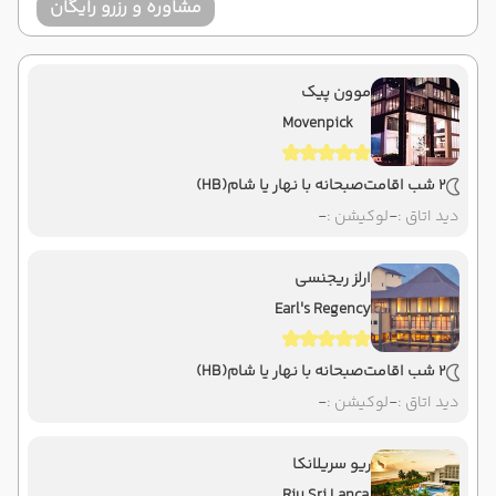
مشاوره و رزرو رایگان
موون پیک
Movenpick
2 شب اقامت
صبحانه با نهار یا شام
(HB)
دید اتاق :
-
لوکیشن :
-
ارلز ریجنسی
Earl's Regency
2 شب اقامت
صبحانه با نهار یا شام
(HB)
دید اتاق :
-
لوکیشن :
-
ریو سریلانکا
Riu Sri Lanca