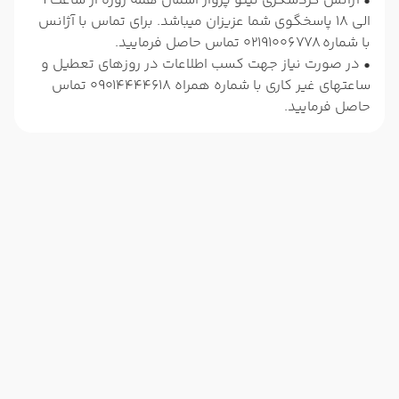
• آژانس گردشگری تینو پرواز آسمان همه روزه از ساعت 9
الی 18 پاسخگوی شما عزیزان میباشد. برای تماس با آژانس
با شماره 02191006778 تماس حاصل فرمایید.
• در صورت نیاز جهت کسب اطلاعات در روزهای تعطیل و
ساعتهای غیر کاری با شماره همراه 09014444618 تماس
حاصل فرمایید.